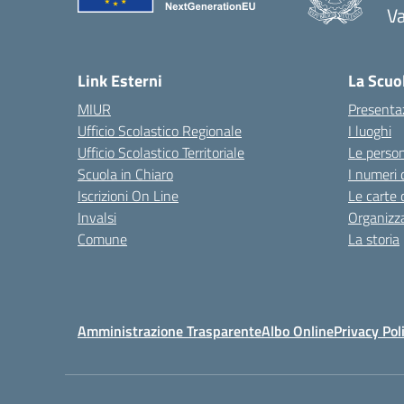
V
— 
Link Esterni
La Scuo
MIUR
Presenta
Ufficio Scolastico Regionale
I luoghi
Ufficio Scolastico Territoriale
Le perso
Scuola in Chiaro
I numeri 
Iscrizioni On Line
Le carte 
Invalsi
Organizz
Comune
La storia
Amministrazione Trasparente
Albo Online
Privacy Pol