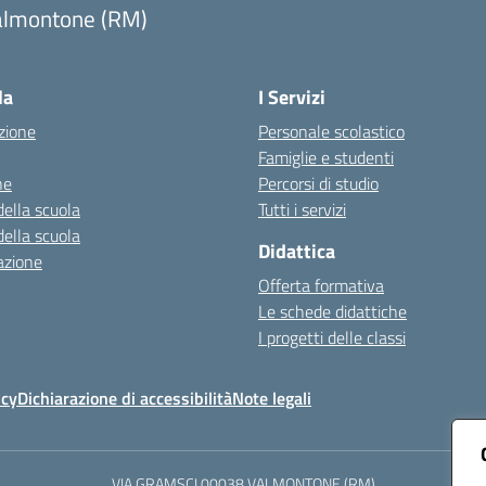
almontone (RM)
Visita la pagina iniziale della scuola
la
I Servizi
zione
Personale scolastico
Famiglie e studenti
ne
Percorsi di studio
della scuola
Tutti i servizi
della scuola
Didattica
azione
Offerta formativa
Le schede didattiche
I progetti delle classi
icy
Dichiarazione di accessibilità
Note legali
VIA GRAMSCI 00038 VALMONTONE (RM)