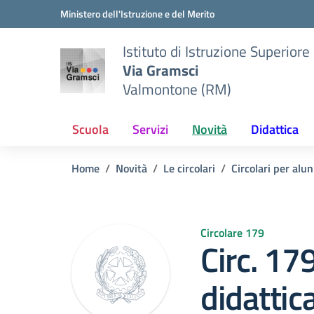
Vai ai contenuti
Vai al menu di navigazione
Vai al footer
Ministero dell'Istruzione e del Merito
Istituto di Istruzione Superiore
Via Gramsci
Valmontone (RM)
Scuola
Servizi
Novità
Didattica
Home
Novità
Le circolari
Circolari per alun
Circolare 179
Circ. 17
didattic