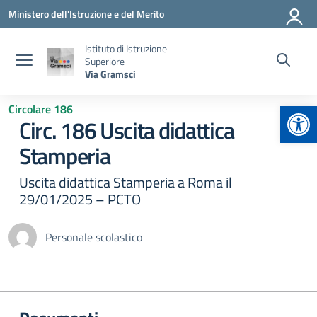
Vai ai contenuti
Vai al menu di navigazione
Vai al footer
Ministero dell'Istruzione e del Merito
Istituto di Istruzione
Superiore
Via Gramsci
Apr
Circolare 186
Circ. 186 Uscita didattica
Stamperia
Uscita didattica Stamperia a Roma il
29/01/2025 – PCTO
Personale scolastico