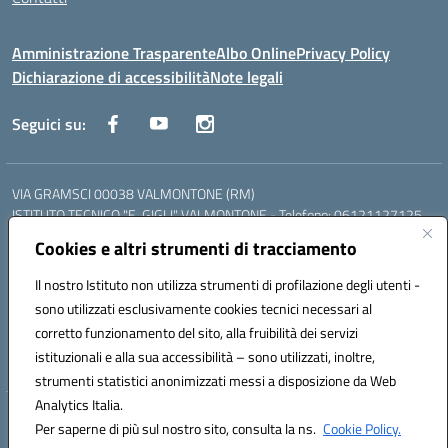
Amministrazione Trasparente
Albo Online
Privacy Policy
Dichiarazione di accessibilità
Note legali
Seguici su:
VIA GRAMSCI 00038 VALMONTONE (RM)
ISTITUTO TECNICO "E. GIGLI" VALMONTONE - Telefono: 06121127125
ISTITUTO PROFESSIONALE "P.P. DELFINO" COLLEFERRO - Telefono:
Cookies e altri strumenti di tracciamento
06121126825
LICEO DELLE SCIENZE UMANE "P.L. NERVI" SEGNI - Telefono:
Il nostro Istituto non utilizza strumenti di profilazione degli utenti -
06121126845
sono utilizzati esclusivamente cookies tecnici necessari al
Mail: RMIS099002@istruzione.it - PEC: RMIS099002@pec.istruzione.it
corretto funzionamento del sito, alla fruibilità dei servizi
Codice meccanografico: RMIS099002
istituzionali e alla sua accessibilità – sono utilizzati, inoltre,
Codice fiscale: 95036960581
strumenti statistici anonimizzati messi a disposizione da Web
Analytics Italia.
Hosting & Powered by 3D Solution S.r.l.
Per saperne di più sul nostro sito, consulta la ns.
Cookie Policy.
Concept & Design by Designers Italia