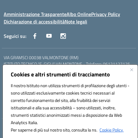
Amministrazione Trasparente
Albo Online
Privacy Policy
Dichiarazione di accessibilità
Note legali
Seguici su:
VIA GRAMSCI 00038 VALMONTONE (RM)
ISTITUTO TECNICO "E. GIGLI" VALMONTONE - Telefono: 06121127125
ISTITUTO PROFESSIONALE "P.P. DELFINO" COLLEFERRO - Telefono:
Cookies e altri strumenti di tracciamento
06121126825
LICEO DELLE SCIENZE UMANE "P.L. NERVI" SEGNI - Telefono:
Il nostro Istituto non utilizza strumenti di profilazione degli utenti -
06121126845
sono utilizzati esclusivamente cookies tecnici necessari al
Mail: RMIS099002@istruzione.it - PEC: RMIS099002@pec.istruzione.it
corretto funzionamento del sito, alla fruibilità dei servizi
Codice meccanografico: RMIS099002
istituzionali e alla sua accessibilità – sono utilizzati, inoltre,
Codice fiscale: 95036960581
strumenti statistici anonimizzati messi a disposizione da Web
Analytics Italia.
Hosting & Powered by 3D Solution S.r.l.
Per saperne di più sul nostro sito, consulta la ns.
Cookie Policy.
Concept & Design by Designers Italia