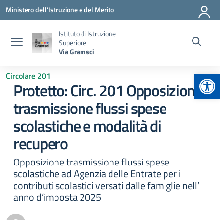
Vai ai contenuti
Vai al menu di navigazione
Vai al footer
Ministero dell'Istruzione e del Merito
Istituto di Istruzione
Superiore
Via Gramsci
Apr
Circolare 201
Protetto: Circ. 201 Opposizione
trasmissione flussi spese
scolastiche e modalità di
recupero
Opposizione trasmissione flussi spese
scolastiche ad Agenzia delle Entrate per i
contributi scolastici versati dalle famiglie nell’
anno d’imposta 2025