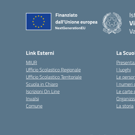
Is
V
V
— 
Link Esterni
La Scuo
MIUR
Presenta
Ufficio Scolastico Regionale
I luoghi
Ufficio Scolastico Territoriale
Le perso
Scuola in Chiaro
I numeri 
Iscrizioni On Line
Le carte 
Invalsi
Organizz
Comune
La storia