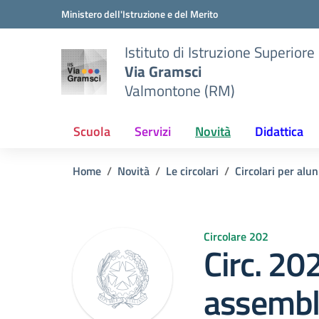
Vai ai contenuti
Vai al menu di navigazione
Vai al footer
Ministero dell'Istruzione e del Merito
Istituto di Istruzione Superiore
Via Gramsci
Valmontone (RM)
Scuola
Servizi
Novità
Didattica
Home
Novità
Le circolari
Circolari per alun
Circolare 202
Circ. 20
assembl