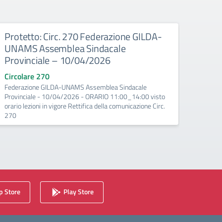
Protetto: Circ. 270 Federazione GILDA-
Prot
UNAMS Assemblea Sindacale
Conv
Provinciale – 10/04/2026
regi
Circolare 270
Circo
Federazione GILDA-UNAMS Assemblea Sindacale
ANIEF 
Provinciale - 10/04/2026 - ORARIO 11:00_14:00 visto
region
orario lezioni in vigore Rettifica della comunicazione Circ.
270
 Store
Play Store