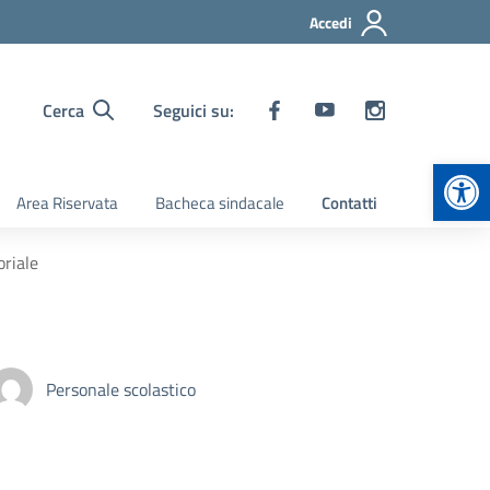
Accedi
Cerca
Seguici su:
Apr
Area Riservata
Bacheca sindacale
Contatti
oriale
Personale scolastico