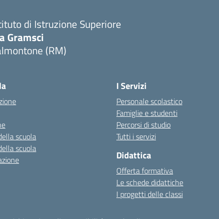
tituto di Istruzione Superiore
ia Gramsci
almontone (RM)
Visita la pagina iniziale della scuola
la
I Servizi
zione
Personale scolastico
Famiglie e studenti
ne
Percorsi di studio
della scuola
Tutti i servizi
della scuola
Didattica
azione
Offerta formativa
Le schede didattiche
I progetti delle classi