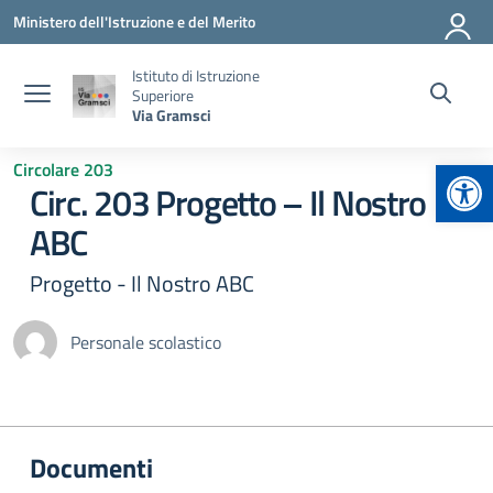
Vai ai contenuti
Vai al menu di navigazione
Vai al footer
Ministero dell'Istruzione e del Merito
Istituto di Istruzione
Superiore
Via Gramsci
Apr
Circolare 203
Circ. 203 Progetto – Il Nostro
ABC
Progetto - Il Nostro ABC
Personale scolastico
Documenti