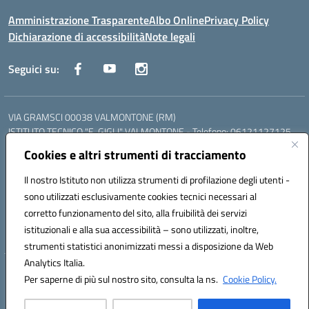
Amministrazione Trasparente
Albo Online
Privacy Policy
Dichiarazione di accessibilità
Note legali
Seguici su:
VIA GRAMSCI 00038 VALMONTONE (RM)
ISTITUTO TECNICO "E. GIGLI" VALMONTONE - Telefono: 06121127125
ISTITUTO PROFESSIONALE "P.P. DELFINO" COLLEFERRO - Telefono:
Cookies e altri strumenti di tracciamento
06121126825
LICEO DELLE SCIENZE UMANE "P.L. NERVI" SEGNI - Telefono:
Il nostro Istituto non utilizza strumenti di profilazione degli utenti -
06121126845
sono utilizzati esclusivamente cookies tecnici necessari al
Mail: RMIS099002@istruzione.it - PEC: RMIS099002@pec.istruzione.it
corretto funzionamento del sito, alla fruibilità dei servizi
Codice meccanografico: RMIS099002
istituzionali e alla sua accessibilità – sono utilizzati, inoltre,
Codice fiscale: 95036960581
strumenti statistici anonimizzati messi a disposizione da Web
Analytics Italia.
Hosting & Powered by 3D Solution S.r.l.
Per saperne di più sul nostro sito, consulta la ns.
Cookie Policy.
Concept & Design by Designers Italia