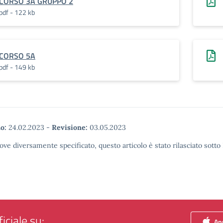
CORSO 3A GRUPPO 2
pdf - 122 kb
CORSO 5A
pdf - 149 kb
o:
24.02.2023
-
Revisione:
03.05.2023
ove diversamente specificato, questo articolo è stato rilasciato sott
iciale su:
App