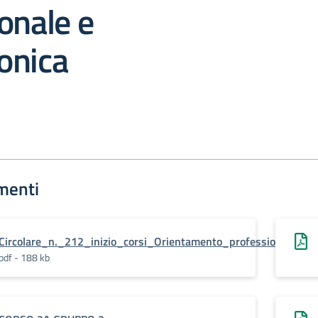
onale e
onica
menti
Circolare_n._212_inizio_corsi_Orientamento_professionale_e
pdf - 188 kb