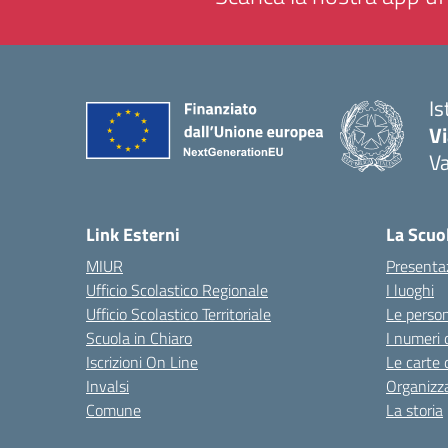
Is
V
V
— 
Link Esterni
La Scuo
MIUR
Presenta
Ufficio Scolastico Regionale
I luoghi
Ufficio Scolastico Territoriale
Le perso
Scuola in Chiaro
I numeri 
Iscrizioni On Line
Le carte 
Invalsi
Organizz
Comune
La storia