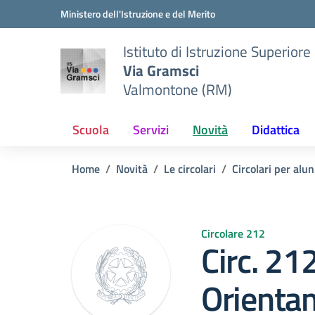
Vai ai contenuti
Vai al menu di navigazione
Vai al footer
Ministero dell'Istruzione e del Merito
Istituto di Istruzione Superiore
Via Gramsci
Valmontone (RM)
Scuola
Servizi
Novità
Didattica
Home
Novità
Le circolari
Circolari per alun
Circolare 212
Circ. 212
Orienta