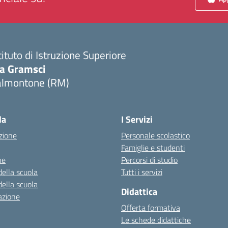
tituto di Istruzione Superiore
ia Gramsci
almontone (RM)
Visita la pagina iniziale della scuola
la
I Servizi
zione
Personale scolastico
Famiglie e studenti
ne
Percorsi di studio
della scuola
Tutti i servizi
della scuola
Didattica
azione
Offerta formativa
Le schede didattiche