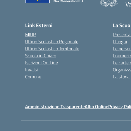
V
— 
Link Esterni
La Scuo
MIUR
Presenta
Ufficio Scolastico Regionale
I luoghi
Ufficio Scolastico Territoriale
Le perso
Scuola in Chiaro
I numeri 
Iscrizioni On Line
Le carte 
Invalsi
Organizz
Comune
La storia
Amministrazione Trasparente
Albo Online
Privacy Pol