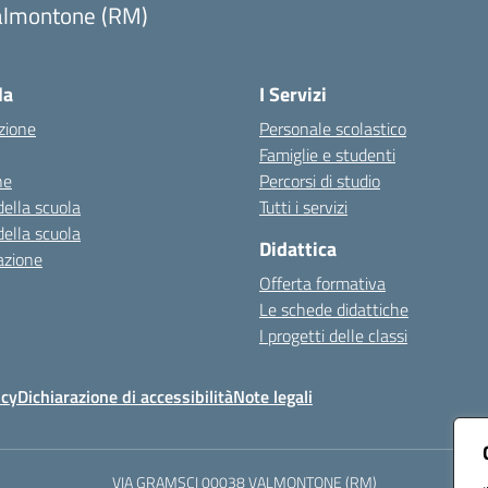
almontone (RM)
Visita la pagina iniziale della scuola
la
I Servizi
zione
Personale scolastico
Famiglie e studenti
ne
Percorsi di studio
della scuola
Tutti i servizi
della scuola
Didattica
azione
Offerta formativa
Le schede didattiche
I progetti delle classi
icy
Dichiarazione di accessibilità
Note legali
VIA GRAMSCI 00038 VALMONTONE (RM)