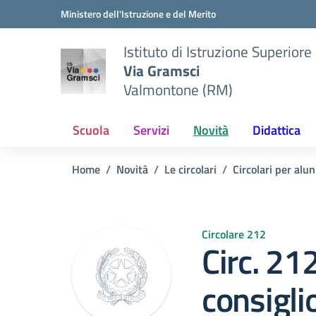
Vai ai contenuti
Vai al menu di navigazione
Vai al footer
Ministero dell'Istruzione e del Merito
Istituto di Istruzione Superiore
Via Gramsci
Valmontone (RM)
Scuola
Servizi
Novità
Didattica
Home
Novità
Le circolari
Circolari per alun
Circolare 212
Circ. 21
consigli