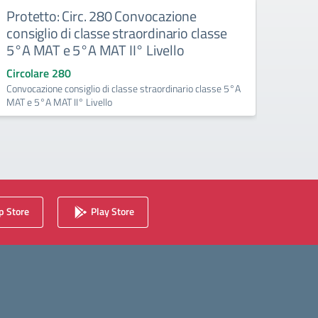
Protetto: Circ. 280 Convocazione
Prote
consiglio di classe straordinario classe
cons
5°A MAT e 5°A MAT II° Livello
Circo
Rettif
Circolare 280
Convocazione consiglio di classe straordinario classe 5°A
MAT e 5°A MAT II° Livello
 Store
Play Store