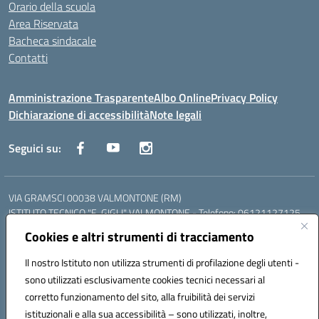
Orario della scuola
Area Riservata
Bacheca sindacale
Contatti
Amministrazione Trasparente
Albo Online
Privacy Policy
Dichiarazione di accessibilità
Note legali
Seguici su:
VIA GRAMSCI 00038 VALMONTONE (RM)
ISTITUTO TECNICO "E. GIGLI" VALMONTONE - Telefono: 06121127125
ISTITUTO PROFESSIONALE "P.P. DELFINO" COLLEFERRO - Telefono:
Cookies e altri strumenti di tracciamento
06121126825
LICEO DELLE SCIENZE UMANE "P.L. NERVI" SEGNI - Telefono:
Il nostro Istituto non utilizza strumenti di profilazione degli utenti -
06121126845
sono utilizzati esclusivamente cookies tecnici necessari al
Mail: RMIS099002@istruzione.it - PEC: RMIS099002@pec.istruzione.it
corretto funzionamento del sito, alla fruibilità dei servizi
Codice meccanografico: RMIS099002
istituzionali e alla sua accessibilità – sono utilizzati, inoltre,
Codice fiscale: 95036960581