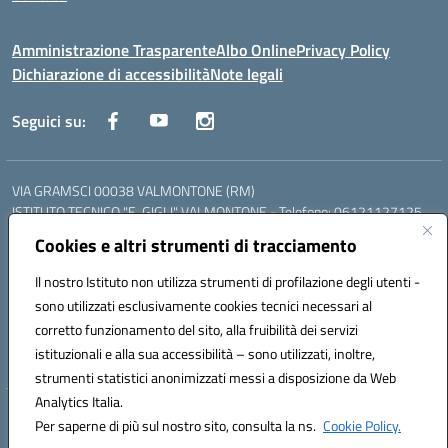
Amministrazione Trasparente
Albo Online
Privacy Policy
Dichiarazione di accessibilità
Note legali
Seguici su:
VIA GRAMSCI 00038 VALMONTONE (RM)
ISTITUTO TECNICO "E. GIGLI" VALMONTONE - Telefono: 06121127125
ISTITUTO PROFESSIONALE "P.P. DELFINO" COLLEFERRO - Telefono:
Cookies e altri strumenti di tracciamento
06121126825
LICEO DELLE SCIENZE UMANE "P.L. NERVI" SEGNI - Telefono:
Il nostro Istituto non utilizza strumenti di profilazione degli utenti -
06121126845
sono utilizzati esclusivamente cookies tecnici necessari al
Mail: RMIS099002@istruzione.it - PEC: RMIS099002@pec.istruzione.it
corretto funzionamento del sito, alla fruibilità dei servizi
Codice meccanografico: RMIS099002
istituzionali e alla sua accessibilità – sono utilizzati, inoltre,
Codice fiscale: 95036960581
strumenti statistici anonimizzati messi a disposizione da Web
Analytics Italia.
Hosting & Powered by 3D Solution S.r.l.
Per saperne di più sul nostro sito, consulta la ns.
Cookie Policy.
Concept & Design by Designers Italia