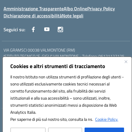
Amministrazione Trasparente
Albo Online
Privacy Policy
Dichiarazione di accessibilità
Note legali
Seguici su:
VIA GRAMSCI 00038 VALMONTONE (RM)
ISTITUTO TECNICO "E. GIGLI" VALMONTONE - Telefono: 06121127125
ISTITUTO PROFESSIONALE "P.P. DELFINO" COLLEFERRO - Telefono:
Cookies e altri strumenti di tracciamento
06121126825
LICEO DELLE SCIENZE UMANE "P.L. NERVI" SEGNI - Telefono:
Il nostro Istituto non utilizza strumenti di profilazione degli utenti -
06121126845
sono utilizzati esclusivamente cookies tecnici necessari al
Mail: RMIS099002@istruzione.it - PEC: RMIS099002@pec.istruzione.it
corretto funzionamento del sito, alla fruibilità dei servizi
Codice meccanografico: RMIS099002
istituzionali e alla sua accessibilità – sono utilizzati, inoltre,
Codice fiscale: 95036960581
strumenti statistici anonimizzati messi a disposizione da Web
Analytics Italia.
Hosting & Powered by 3D Solution S.r.l.
Per saperne di più sul nostro sito, consulta la ns.
Cookie Policy.
Concept & Design by Designers Italia