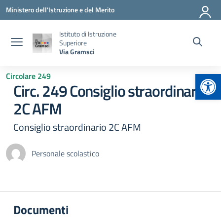
Vai ai contenuti
Vai al menu di navigazione
Vai al footer
Ministero dell'Istruzione e del Merito
Istituto di Istruzione
Superiore
Via Gramsci
Apr
Circolare 249
Circ. 249 Consiglio straordinario
2C AFM
Consiglio straordinario 2C AFM
Personale scolastico
Documenti