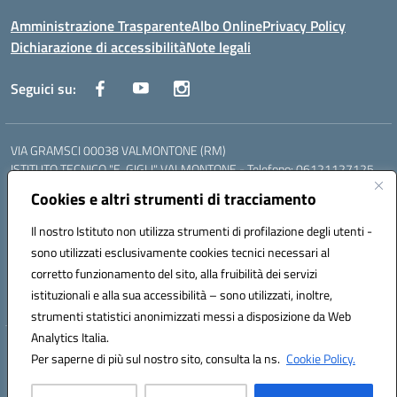
Amministrazione Trasparente
Albo Online
Privacy Policy
Dichiarazione di accessibilità
Note legali
Seguici su:
VIA GRAMSCI 00038 VALMONTONE (RM)
ISTITUTO TECNICO "E. GIGLI" VALMONTONE - Telefono: 06121127125
ISTITUTO PROFESSIONALE "P.P. DELFINO" COLLEFERRO - Telefono:
Cookies e altri strumenti di tracciamento
06121126825
LICEO DELLE SCIENZE UMANE "P.L. NERVI" SEGNI - Telefono:
Il nostro Istituto non utilizza strumenti di profilazione degli utenti -
06121126845
sono utilizzati esclusivamente cookies tecnici necessari al
Mail: RMIS099002@istruzione.it - PEC: RMIS099002@pec.istruzione.it
corretto funzionamento del sito, alla fruibilità dei servizi
Codice meccanografico: RMIS099002
istituzionali e alla sua accessibilità – sono utilizzati, inoltre,
Codice fiscale: 95036960581
strumenti statistici anonimizzati messi a disposizione da Web
Analytics Italia.
Hosting & Powered by 3D Solution S.r.l.
Per saperne di più sul nostro sito, consulta la ns.
Cookie Policy.
Concept & Design by Designers Italia