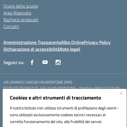
Orario della scuola
Area Riservata
Bacheca sindacale
Contatti
Amministrazione Trasparente
Albo Online
Privacy Policy
Dichiarazione di accessibilità
Note legali
Seguici su:
VIA GRAMSCI 00038 VALMONTONE (RM)
ISTITUTO TECNICO "E. GIGLI" VALMONTONE - Telefono: 06121127125
ISTITUTO PROFESSIONALE "P.P. DELFINO" COLLEFERRO - Telefono:
Cookies e altri strumenti di tracciamento
06121126825
LICEO DELLE SCIENZE UMANE "P.L. NERVI" SEGNI - Telefono:
Il nostro Istituto non utilizza strumenti di profilazione degli utenti -
06121126845
sono utilizzati esclusivamente cookies tecnici necessari al
Mail: RMIS099002@istruzione.it - PEC: RMIS099002@pec.istruzione.it
corretto funzionamento del sito, alla fruibilità dei servizi
Codice meccanografico: RMIS099002