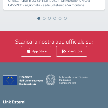
Orientamento in uscita- incontro con “UNIVERSITA’ UNICAS
CASSINO” - aggiornata - sede Colleferro e Valmontone
Scarica la nostra app ufficiale su:
App Store
Play Store
Istituto di Istruzione Superiore
Via Gramsci
Valmontone (RM)
— Visita la pagina iniziale della scuola
Link Esterni