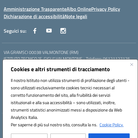
Amministrazione Trasparente
Albo Online
Privacy Policy
Dichiarazione di accessibilità
Note legali
Seguici su:
VIA GRAMSCI 00038 VALMONTONE (RM)
ISTITUTO TECNICO "E. GIGLI" VALMONTONE - Telefono: 06121127125
ISTITUTO PROFESSIONALE "P.P. DELFINO" COLLEFERRO - Telefono:
Cookies e altri strumenti di tracciamento
06121126825
LICEO DELLE SCIENZE UMANE "P.L. NERVI" SEGNI - Telefono:
Il nostro Istituto non utilizza strumenti di profilazione degli utenti -
06121126845
sono utilizzati esclusivamente cookies tecnici necessari al
Mail: RMIS099002@istruzione.it - PEC: RMIS099002@pec.istruzione.it
corretto funzionamento del sito, alla fruibilità dei servizi
Codice meccanografico: RMIS099002
istituzionali e alla sua accessibilità – sono utilizzati, inoltre,
Codice fiscale: 95036960581
strumenti statistici anonimizzati messi a disposizione da Web
Analytics Italia.
Hosting & Powered by 3D Solution S.r.l.
Per saperne di più sul nostro sito, consulta la ns.
Cookie Policy.
Concept & Design by Designers Italia