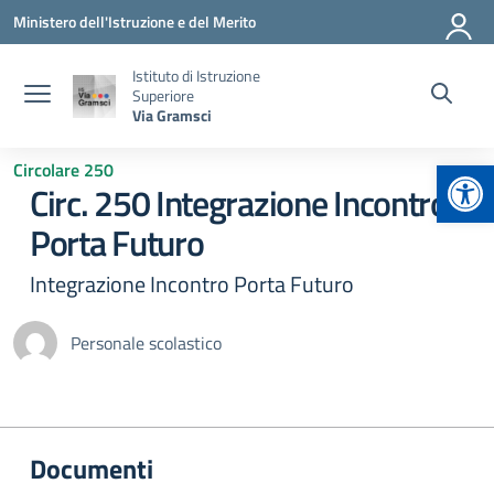
Vai ai contenuti
Vai al menu di navigazione
Vai al footer
Ministero dell'Istruzione e del Merito
Istituto di Istruzione
Superiore
Via Gramsci
Apr
Circolare 250
Circ. 250 Integrazione Incontro
Porta Futuro
Integrazione Incontro Porta Futuro
Personale scolastico
Documenti