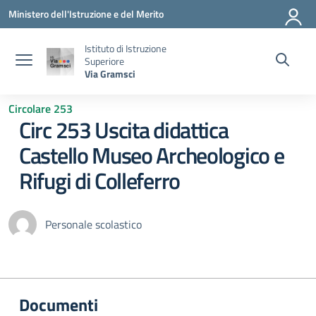
Vai ai contenuti
Vai al menu di navigazione
Vai al footer
Ministero dell'Istruzione e del Merito
Istituto di Istruzione
Superiore
Via Gramsci
Circolare 253
Circ 253 Uscita didattica
Castello Museo Archeologico e
Rifugi di Colleferro
Personale scolastico
Documenti