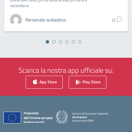
secondaria
Personale scolastico
0
Scarica la nostra app ufficiale su:
App Store
Play Store
Istituto di Istruzione Superiore
Via Gramsci
Valmontone (RM)
— Visita la pagina iniziale della scuola