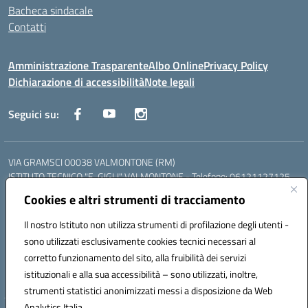
Bacheca sindacale
Contatti
Amministrazione Trasparente
Albo Online
Privacy Policy
Dichiarazione di accessibilità
Note legali
Seguici su:
VIA GRAMSCI 00038 VALMONTONE (RM)
ISTITUTO TECNICO "E. GIGLI" VALMONTONE - Telefono: 06121127125
ISTITUTO PROFESSIONALE "P.P. DELFINO" COLLEFERRO - Telefono:
Cookies e altri strumenti di tracciamento
06121126825
LICEO DELLE SCIENZE UMANE "P.L. NERVI" SEGNI - Telefono:
Il nostro Istituto non utilizza strumenti di profilazione degli utenti -
06121126845
sono utilizzati esclusivamente cookies tecnici necessari al
Mail: RMIS099002@istruzione.it - PEC: RMIS099002@pec.istruzione.it
corretto funzionamento del sito, alla fruibilità dei servizi
Codice meccanografico: RMIS099002
istituzionali e alla sua accessibilità – sono utilizzati, inoltre,
Codice fiscale: 95036960581
strumenti statistici anonimizzati messi a disposizione da Web
Analytics Italia.