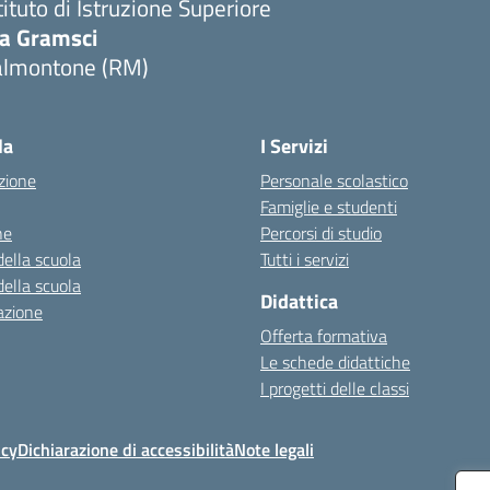
tituto di Istruzione Superiore
ia Gramsci
almontone (RM)
Visita la pagina iniziale della scuola
la
I Servizi
zione
Personale scolastico
Famiglie e studenti
ne
Percorsi di studio
della scuola
Tutti i servizi
della scuola
Didattica
azione
Offerta formativa
Le schede didattiche
I progetti delle classi
icy
Dichiarazione di accessibilità
Note legali