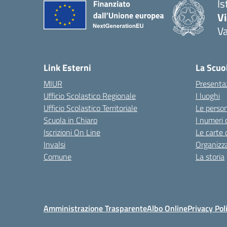
Is
V
V
— 
Link Esterni
La Scuo
MIUR
Presenta
Ufficio Scolastico Regionale
I luoghi
Ufficio Scolastico Territoriale
Le perso
Scuola in Chiaro
I numeri 
Iscrizioni On Line
Le carte 
Invalsi
Organizz
Comune
La storia
Amministrazione Trasparente
Albo Online
Privacy Pol