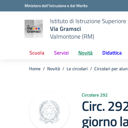
Vai ai contenuti
Vai al menu di navigazione
Vai al footer
Ministero dell'Istruzione e del Merito
Istituto di Istruzione Superiore
Via Gramsci
Valmontone (RM)
Scuola
Servizi
Novità
Didattica
Home
Novità
Le circolari
Circolari per alun
Circolare 292
Circ. 29
giorno l