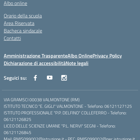
Albo online
Orario della scuola
Area Riservata
Bacheca sindacale
Contatti
Amministrazione Trasparente
Albo Online
Privacy Policy
Dichiarazione di accessibilità
Note legali
Seguici su:
VIA GRAMSCI 00038 VALMONTONE (RM)
ISTITUTO TECNICO "E. GIGLI" VALMONTONE - Telefono: 06121127125
ISTITUTO PROFESSIONALE "P.P. DELFINO" COLLEFERRO - Telefono:
06121126825
LICEO DELLE SCIENZE UMANE "P.L. NERVI" SEGNI - Telefono:
06121126845
Mail: RMIS099002@istruzione.it - PEC: RMIS099002@pec.istruzione.it