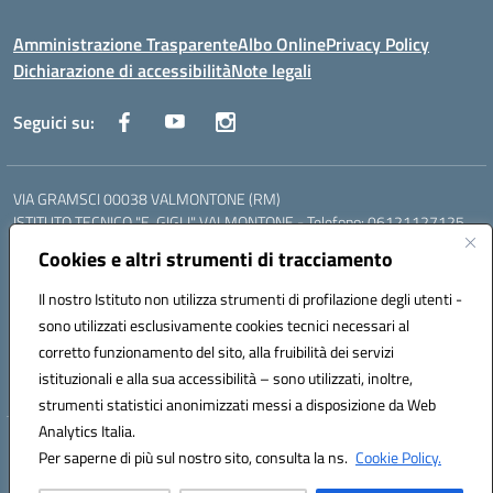
Amministrazione Trasparente
Albo Online
Privacy Policy
Dichiarazione di accessibilità
Note legali
Seguici su:
VIA GRAMSCI 00038 VALMONTONE (RM)
ISTITUTO TECNICO "E. GIGLI" VALMONTONE - Telefono: 06121127125
ISTITUTO PROFESSIONALE "P.P. DELFINO" COLLEFERRO - Telefono:
Cookies e altri strumenti di tracciamento
06121126825
LICEO DELLE SCIENZE UMANE "P.L. NERVI" SEGNI - Telefono:
Il nostro Istituto non utilizza strumenti di profilazione degli utenti -
06121126845
sono utilizzati esclusivamente cookies tecnici necessari al
Mail: RMIS099002@istruzione.it - PEC: RMIS099002@pec.istruzione.it
corretto funzionamento del sito, alla fruibilità dei servizi
Codice meccanografico: RMIS099002
istituzionali e alla sua accessibilità – sono utilizzati, inoltre,
Codice fiscale: 95036960581
strumenti statistici anonimizzati messi a disposizione da Web
Analytics Italia.
Hosting & Powered by 3D Solution S.r.l.
Per saperne di più sul nostro sito, consulta la ns.
Cookie Policy.
Concept & Design by Designers Italia