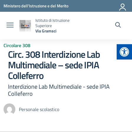
Vai ai contenuti
Vai al menu di navigazione
Vai al footer
Ministero dell'Istruzione e del Merito
Istituto di Istruzione
Superiore
Via Gramsci
Apr
Circolare 308
Circ. 308 Interdizione Lab
Multimediale – sede IPIA
Colleferro
Interdizione Lab Multimediale - sede IPIA
Colleferro
Personale scolastico