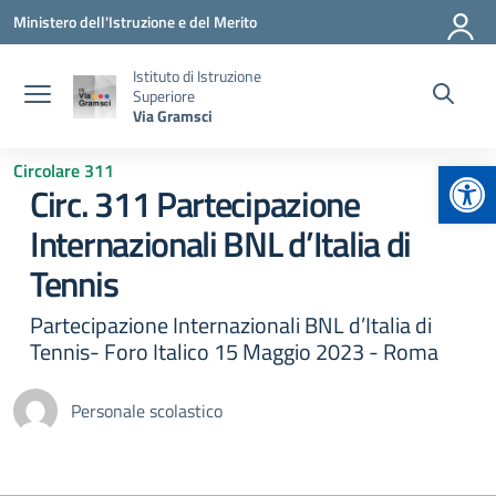
Vai ai contenuti
Vai al menu di navigazione
Vai al footer
Ministero dell'Istruzione e del Merito
Istituto di Istruzione
Superiore
Via Gramsci
Apr
Circolare 311
Circ. 311 Partecipazione
Internazionali BNL d’Italia di
Tennis
Partecipazione Internazionali BNL d’Italia di
Tennis- Foro Italico 15 Maggio 2023 - Roma
Personale scolastico