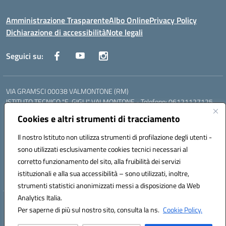
Amministrazione Trasparente
Albo Online
Privacy Policy
Dichiarazione di accessibilità
Note legali
Seguici su:
VIA GRAMSCI 00038 VALMONTONE (RM)
ISTITUTO TECNICO "E. GIGLI" VALMONTONE - Telefono: 06121127125
ISTITUTO PROFESSIONALE "P.P. DELFINO" COLLEFERRO - Telefono:
Cookies e altri strumenti di tracciamento
06121126825
LICEO DELLE SCIENZE UMANE "P.L. NERVI" SEGNI - Telefono:
Il nostro Istituto non utilizza strumenti di profilazione degli utenti -
06121126845
sono utilizzati esclusivamente cookies tecnici necessari al
Mail: RMIS099002@istruzione.it - PEC: RMIS099002@pec.istruzione.it
corretto funzionamento del sito, alla fruibilità dei servizi
Codice meccanografico: RMIS099002
istituzionali e alla sua accessibilità – sono utilizzati, inoltre,
Codice fiscale: 95036960581
strumenti statistici anonimizzati messi a disposizione da Web
Analytics Italia.
Hosting & Powered by 3D Solution S.r.l.
Per saperne di più sul nostro sito, consulta la ns.
Cookie Policy.
Concept & Design by Designers Italia