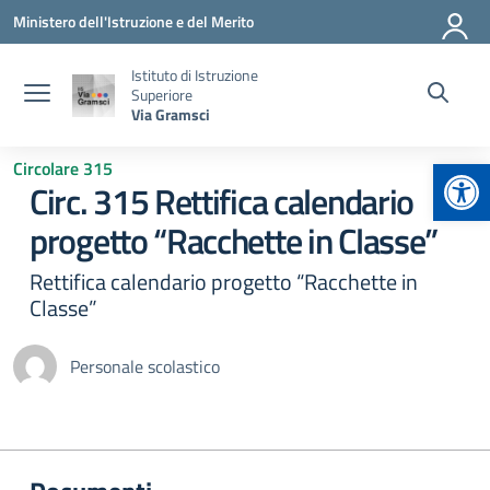
Vai ai contenuti
Vai al menu di navigazione
Vai al footer
Ministero dell'Istruzione e del Merito
Istituto di Istruzione
Superiore
Via Gramsci
Apr
Circolare 315
Circ. 315 Rettifica calendario
progetto “Racchette in Classe”
Rettifica calendario progetto “Racchette in
Classe”
Personale scolastico