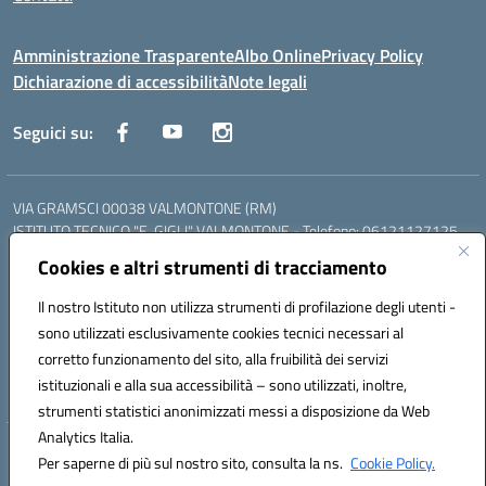
Amministrazione Trasparente
Albo Online
Privacy Policy
Dichiarazione di accessibilità
Note legali
Seguici su:
VIA GRAMSCI 00038 VALMONTONE (RM)
ISTITUTO TECNICO "E. GIGLI" VALMONTONE - Telefono: 06121127125
ISTITUTO PROFESSIONALE "P.P. DELFINO" COLLEFERRO - Telefono:
Cookies e altri strumenti di tracciamento
06121126825
LICEO DELLE SCIENZE UMANE "P.L. NERVI" SEGNI - Telefono:
Il nostro Istituto non utilizza strumenti di profilazione degli utenti -
06121126845
sono utilizzati esclusivamente cookies tecnici necessari al
Mail: RMIS099002@istruzione.it - PEC: RMIS099002@pec.istruzione.it
corretto funzionamento del sito, alla fruibilità dei servizi
Codice meccanografico: RMIS099002
istituzionali e alla sua accessibilità – sono utilizzati, inoltre,
Codice fiscale: 95036960581
strumenti statistici anonimizzati messi a disposizione da Web
Analytics Italia.
Hosting & Powered by 3D Solution S.r.l.
Per saperne di più sul nostro sito, consulta la ns.
Cookie Policy.
Concept & Design by Designers Italia