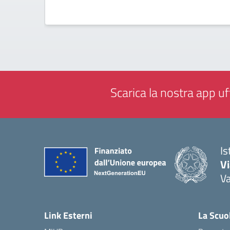
Scarica la nostra app uff
Is
V
V
— 
Link Esterni
La Scuo