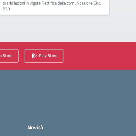
orario lezioni in vigore Rettifica della comunicazione Circ.
270
 Store
Play Store
Novità