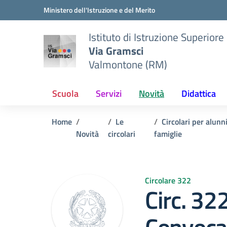
Vai ai contenuti
Vai al menu di navigazione
Vai al footer
Ministero dell'Istruzione e del Merito
Istituto di Istruzione Superiore
Via Gramsci
Valmontone (RM)
Scuola
Servizi
Novità
Didattica
Home
Le
Circolari per alunni
Novità
circolari
famiglie
Circolare 322
Circ. 32