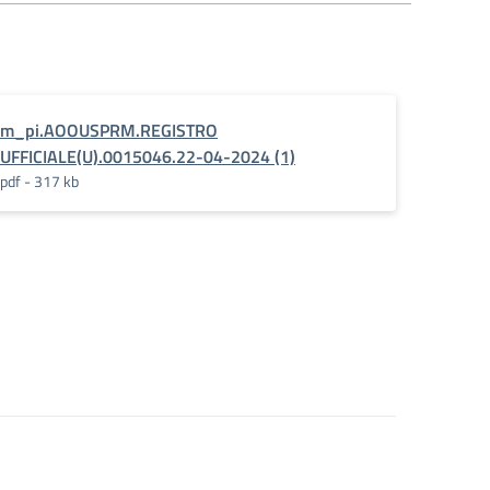
m_pi.AOOUSPRM.REGISTRO
UFFICIALE(U).0015046.22-04-2024 (1)
pdf - 317 kb