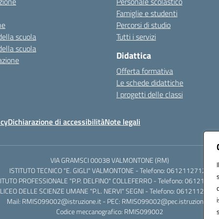
zione
Personale scolastico
Famiglie e studenti
ne
Percorsi di studio
della scuola
Tutti i servizi
della scuola
Didattica
azione
Offerta formativa
Le schede didattiche
I progetti delle classi
icy
Dichiarazione di accessibilità
Note legali
VIA GRAMSCI 00038 VALMONTONE (RM)
ISTITUTO TECNICO "E. GIGLI" VALMONTONE - Telefono: 06121127125
TITUTO PROFESSIONALE "P.P. DELFINO" COLLEFERRO - Telefono: 06121126
LICEO DELLE SCIENZE UMANE "P.L. NERVI" SEGNI - Telefono: 0612112684
Mail: RMIS099002@istruzione.it - PEC: RMIS099002@pec.istruzione.it
Codice meccanografico: RMIS099002