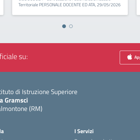
Territoriale PERSONALE DOCENTE ED ATA, 29/05/2026
iciale su:
App
tituto di Istruzione Superiore
ia Gramsci
almontone (RM)
Visita la pagina iniziale della scuola
la
I Servizi