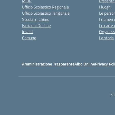
MIUR
Presenta
Ufficio Scolastico Regionale
I luoghi
Ufficio Scolastico Territoriale
Le perso
Scuola in Chiaro
I numeri 
Iscrizioni On Line
Le carte 
Invalsi
Organizz
Comune
La storia
Amministrazione Trasparente
Albo Online
Privacy Pol
IS