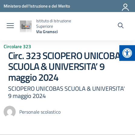
Vai ai contenuti
Vai al menu di navigazione
Vai al footer
Ministero dell'Istruzione e del Merito
Istituto di Istruzione
Superiore
Via Gramsci
Apr
Circolare 323
Circ. 323 SCIOPERO UNICOBAS
SCUOLA & UNIVERSITA’ 9
maggio 2024
SCIOPERO UNICOBAS SCUOLA & UNIVERSITA'
9 maggio 2024
Personale scolastico