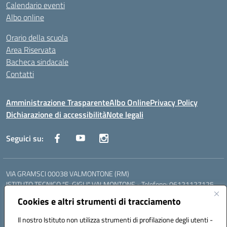
Calendario eventi
Albo online
Orario della scuola
Area Riservata
Bacheca sindacale
Contatti
Amministrazione Trasparente
Albo Online
Privacy Policy
Dichiarazione di accessibilità
Note legali
Seguici su:
VIA GRAMSCI 00038 VALMONTONE (RM)
ISTITUTO TECNICO "E. GIGLI" VALMONTONE - Telefono: 06121127125
ISTITUTO PROFESSIONALE "P.P. DELFINO" COLLEFERRO - Telefono:
Cookies e altri strumenti di tracciamento
06121126825
LICEO DELLE SCIENZE UMANE "P.L. NERVI" SEGNI - Telefono:
Il nostro Istituto non utilizza strumenti di profilazione degli utenti -
06121126845