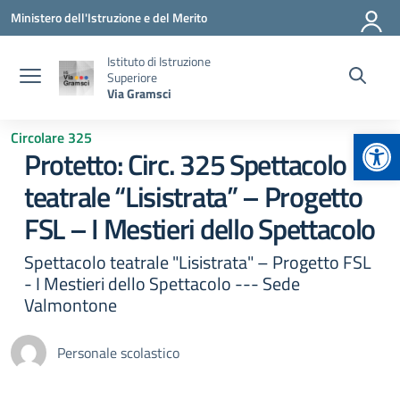
Vai ai contenuti
Vai al menu di navigazione
Vai al footer
Ministero dell'Istruzione e del Merito
Istituto di Istruzione
Superiore
Via Gramsci
Apr
Circolare 325
Protetto: Circ. 325 Spettacolo
teatrale “Lisistrata” – Progetto
FSL – I Mestieri dello Spettacolo
Spettacolo teatrale "Lisistrata" – Progetto FSL
- I Mestieri dello Spettacolo --- Sede
Valmontone
Personale scolastico