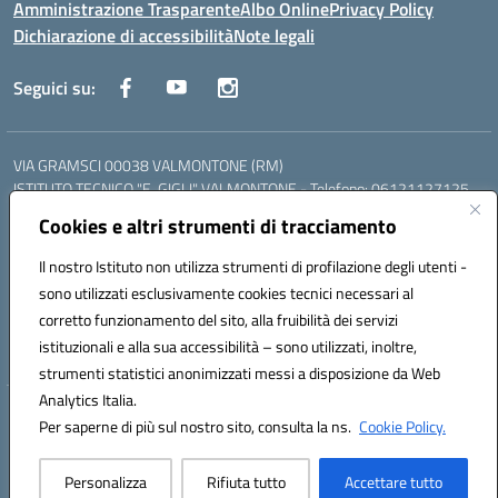
Amministrazione Trasparente
Albo Online
Privacy Policy
Dichiarazione di accessibilità
Note legali
Seguici su:
VIA GRAMSCI 00038 VALMONTONE (RM)
ISTITUTO TECNICO "E. GIGLI" VALMONTONE - Telefono: 06121127125
ISTITUTO PROFESSIONALE "P.P. DELFINO" COLLEFERRO - Telefono:
Cookies e altri strumenti di tracciamento
06121126825
LICEO DELLE SCIENZE UMANE "P.L. NERVI" SEGNI - Telefono:
Il nostro Istituto non utilizza strumenti di profilazione degli utenti -
06121126845
sono utilizzati esclusivamente cookies tecnici necessari al
Mail: RMIS099002@istruzione.it - PEC: RMIS099002@pec.istruzione.it
corretto funzionamento del sito, alla fruibilità dei servizi
Codice meccanografico: RMIS099002
istituzionali e alla sua accessibilità – sono utilizzati, inoltre,
Codice fiscale: 95036960581
strumenti statistici anonimizzati messi a disposizione da Web
Analytics Italia.
Hosting & Powered by 3D Solution S.r.l.
Per saperne di più sul nostro sito, consulta la ns.
Cookie Policy.
Concept & Design by Designers Italia
Personalizza
Rifiuta tutto
Accettare tutto