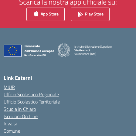
Scarica la nostra app ufficiale su:
App Store
Play Store
Istituto di Istruzione Superiore
Via Gramsci
Valmontone (RM)
— Visita la pagina iniziale della scuola
Link Esterni
MIUR
Ufficio Scolastico Regionale
Ufficio Scolastico Territoriale
Scuola in Chiaro
Iscrizioni On Line
Invalsi
Comune