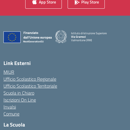
App Store
Play Store
Istituto di Istruzione Superiore
Via Gramsci
Valmontone (RM)
— Visita la pagina iniziale della scuola
Link Esterni
MIUR
Ufficio Scolastico Regionale
Ufficio Scolastico Territoriale
Scuola in Chiaro
Iscrizioni On Line
Invalsi
Comune
La Scuola