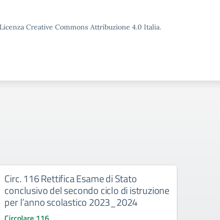
o Licenza Creative Commons Attribuzione 4.0 Italia.
Circ. 116 Rettifica Esame di Stato
Circ
conclusivo del secondo ciclo di istruzione
secon
per l’anno scolastico 2023_2024
scol
Circolare 116
Circo