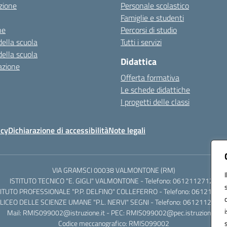
zione
Personale scolastico
Famiglie e studenti
ne
Percorsi di studio
della scuola
Tutti i servizi
della scuola
Didattica
azione
Offerta formativa
Le schede didattiche
I progetti delle classi
icy
Dichiarazione di accessibilità
Note legali
VIA GRAMSCI 00038 VALMONTONE (RM)
ISTITUTO TECNICO "E. GIGLI" VALMONTONE - Telefono: 06121127125
TITUTO PROFESSIONALE "P.P. DELFINO" COLLEFERRO - Telefono: 06121126
LICEO DELLE SCIENZE UMANE "P.L. NERVI" SEGNI - Telefono: 0612112684
Mail: RMIS099002@istruzione.it - PEC: RMIS099002@pec.istruzione.it
Codice meccanografico: RMIS099002