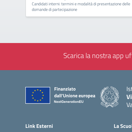
Candidati interni: termini e modalità di presentazione delle
domande di partecipazione
Scarica la nostra app uff
Is
V
V
— 
Link Esterni
La Scuo