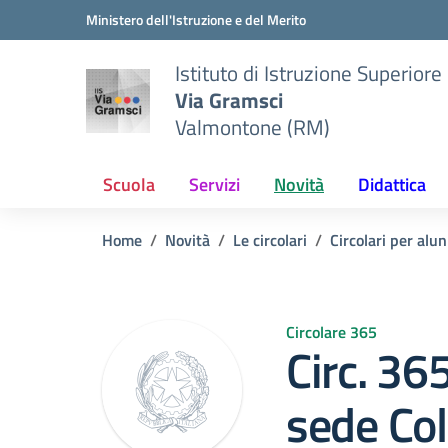
Vai ai contenuti
Vai al menu di navigazione
Vai al footer
Ministero dell'Istruzione e del Merito
Istituto di Istruzione Superiore
Via Gramsci
Valmontone (RM)
Scuola
Servizi
Novità
Didattica
Home
Novità
Le circolari
Circolari per alun
Circolare 365
Circ. 36
sede Col