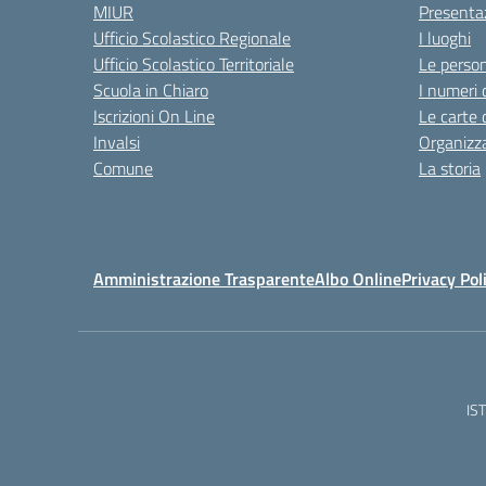
MIUR
Presenta
Ufficio Scolastico Regionale
I luoghi
Ufficio Scolastico Territoriale
Le perso
Scuola in Chiaro
I numeri 
Iscrizioni On Line
Le carte 
Invalsi
Organizz
Comune
La storia
Amministrazione Trasparente
Albo Online
Privacy Pol
IS