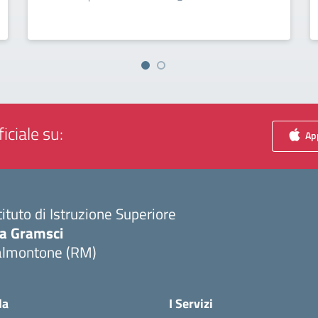
iciale su:
App
tituto di Istruzione Superiore
ia Gramsci
almontone (RM)
Visita la pagina iniziale della scuola
la
I Servizi