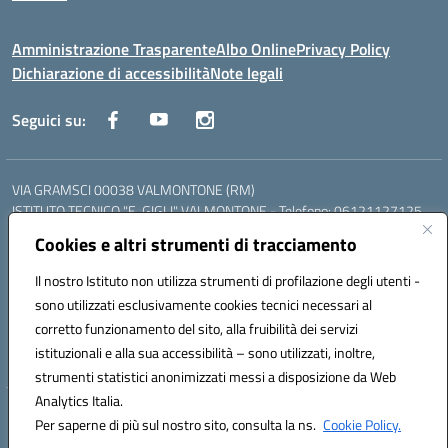
Amministrazione Trasparente
Albo Online
Privacy Policy
Dichiarazione di accessibilità
Note legali
Seguici su:
VIA GRAMSCI 00038 VALMONTONE (RM)
ISTITUTO TECNICO "E. GIGLI" VALMONTONE - Telefono: 06121127125
ISTITUTO PROFESSIONALE "P.P. DELFINO" COLLEFERRO - Telefono:
Cookies e altri strumenti di tracciamento
06121126825
LICEO DELLE SCIENZE UMANE "P.L. NERVI" SEGNI - Telefono:
Il nostro Istituto non utilizza strumenti di profilazione degli utenti -
06121126845
sono utilizzati esclusivamente cookies tecnici necessari al
Mail: RMIS099002@istruzione.it - PEC: RMIS099002@pec.istruzione.it
corretto funzionamento del sito, alla fruibilità dei servizi
Codice meccanografico: RMIS099002
istituzionali e alla sua accessibilità – sono utilizzati, inoltre,
Codice fiscale: 95036960581
strumenti statistici anonimizzati messi a disposizione da Web
Analytics Italia.
Hosting & Powered by 3D Solution S.r.l.
Per saperne di più sul nostro sito, consulta la ns.
Cookie Policy.
Concept & Design by Designers Italia