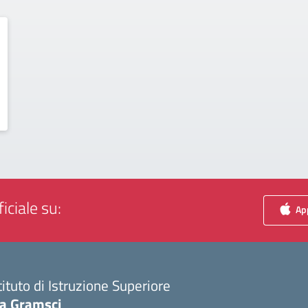
iciale su:
App
tituto di Istruzione Superiore
ia Gramsci