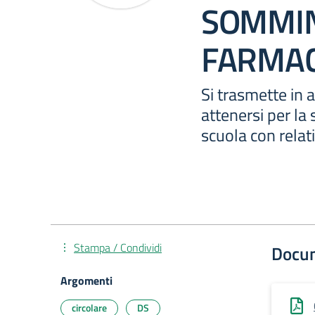
SOMMIN
FARMAC
Si trasmette in 
attenersi per la
scuola con relat
Stampa / Condividi
Docu
Argomenti
circolare
DS