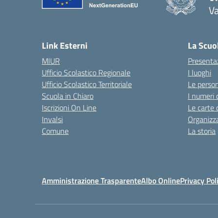
V
— 
Link Esterni
La Scuo
MIUR
Presenta
Ufficio Scolastico Regionale
I luoghi
Ufficio Scolastico Territoriale
Le perso
Scuola in Chiaro
I numeri 
Iscrizioni On Line
Le carte 
Invalsi
Organizz
Comune
La storia
Amministrazione Trasparente
Albo Online
Privacy Pol