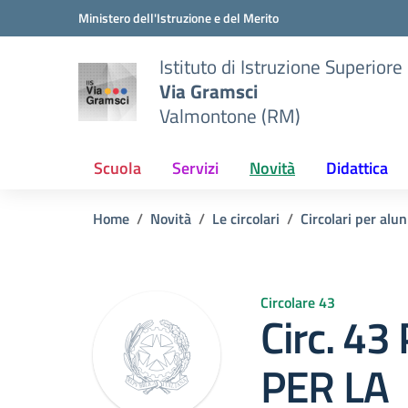
Vai ai contenuti
Vai al menu di navigazione
Vai al footer
Ministero dell'Istruzione e del Merito
Istituto di Istruzione Superiore
Via Gramsci
Valmontone (RM)
Scuola
Servizi
Novità
Didattica
Home
Novità
Le circolari
Circolari per alun
Circolare 43
Circ. 4
PER LA