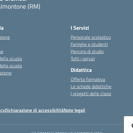
almontone (RM)
Visita la pagina iniziale della scuola
la
I Servizi
zione
Personale scolastico
Famiglie e studenti
ne
Percorsi di studio
della scuola
Tutti i servizi
della scuola
Didattica
azione
Offerta formativa
Le schede didattiche
I progetti delle classi
icy
Dichiarazione di accessibilità
Note legali