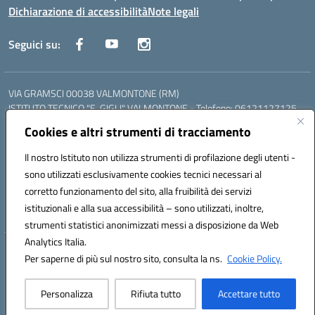
Dichiarazione di accessibilità
Note legali
Seguici su:
VIA GRAMSCI 00038 VALMONTONE (RM)
ISTITUTO TECNICO "E. GIGLI" VALMONTONE - Telefono: 06121127125
ISTITUTO PROFESSIONALE "P.P. DELFINO" COLLEFERRO - Telefono:
Cookies e altri strumenti di tracciamento
06121126825
LICEO DELLE SCIENZE UMANE "P.L. NERVI" SEGNI - Telefono:
Il nostro Istituto non utilizza strumenti di profilazione degli utenti -
06121126845
sono utilizzati esclusivamente cookies tecnici necessari al
Mail: RMIS099002@istruzione.it - PEC: RMIS099002@pec.istruzione.it
corretto funzionamento del sito, alla fruibilità dei servizi
Codice meccanografico: RMIS099002
istituzionali e alla sua accessibilità – sono utilizzati, inoltre,
Codice fiscale: 95036960581
strumenti statistici anonimizzati messi a disposizione da Web
Analytics Italia.
Hosting & Powered by 3D Solution S.r.l.
Per saperne di più sul nostro sito, consulta la ns.
Cookie Policy.
Concept & Design by Designers Italia
Personalizza
Rifiuta tutto
Accettare tutto