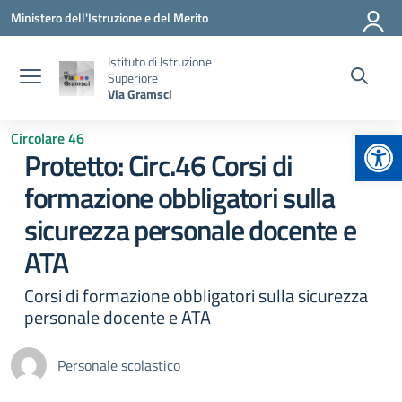
Vai ai contenuti
Vai al menu di navigazione
Vai al footer
Ministero dell'Istruzione e del Merito
Istituto di Istruzione
Superiore
Via Gramsci
Apr
Circolare 46
Protetto: Circ.46 Corsi di
formazione obbligatori sulla
sicurezza personale docente e
ATA
Corsi di formazione obbligatori sulla sicurezza
personale docente e ATA
Personale scolastico