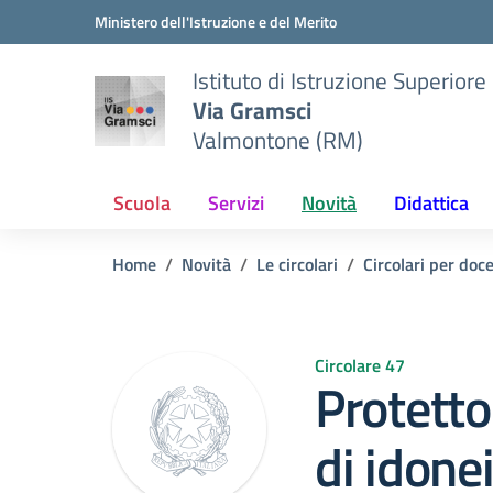
Vai ai contenuti
Vai al menu di navigazione
Vai al footer
Ministero dell'Istruzione e del Merito
Istituto di Istruzione Superiore
Via Gramsci
Valmontone (RM)
Scuola
Servizi
Novità
Didattica
Home
Novità
Le circolari
Circolari per doc
Circolare 47
Protetto
di idone