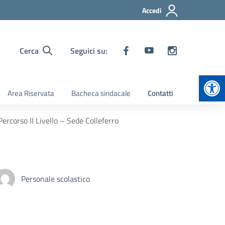
Accedi
Cerca
Seguici su:
Apr
Area Riservata
Bacheca sindacale
Contatti
ercorso II Livello – Sede Colleferro
Personale scolastico