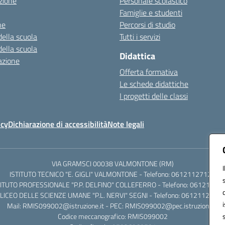
zione
Personale scolastico
Famiglie e studenti
ne
Percorsi di studio
della scuola
Tutti i servizi
della scuola
Didattica
azione
Offerta formativa
Le schede didattiche
I progetti delle classi
icy
Dichiarazione di accessibilità
Note legali
VIA GRAMSCI 00038 VALMONTONE (RM)
ISTITUTO TECNICO "E. GIGLI" VALMONTONE - Telefono: 06121127125
TITUTO PROFESSIONALE "P.P. DELFINO" COLLEFERRO - Telefono: 06121126
LICEO DELLE SCIENZE UMANE "P.L. NERVI" SEGNI - Telefono: 0612112684
Mail: RMIS099002@istruzione.it - PEC: RMIS099002@pec.istruzione.it
Codice meccanografico: RMIS099002