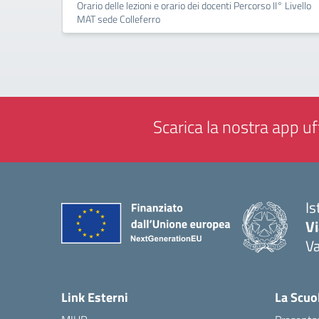
Orario delle lezioni e orario dei docenti Percorso II° Livello
MAT sede Colleferro
Scarica la nostra app uff
Is
V
V
— 
Link Esterni
La Scuo