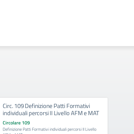
Circ. 109 Definizione Patti Formativi
Circ.
individuali percorsi II Livello AFM e MAT
sede
Circolare 109
Circo
Definizione Patti Formativi individuali percorsi II Livello
Orario 