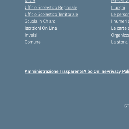
MIUR
Presenta
Ufficio Scolastico Regionale
I luoghi
Ufficio Scolastico Territoriale
Le perso
Scuola in Chiaro
I numeri 
Iscrizioni On Line
Le carte 
Invalsi
Organizz
Comune
La storia
Amministrazione Trasparente
Albo Online
Privacy Pol
IS