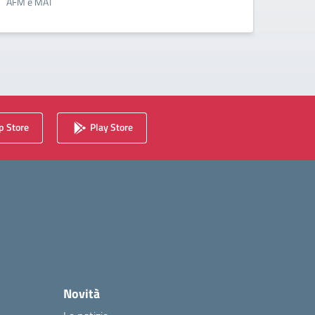
AFM e MAT
 Store
Play Store
Novità