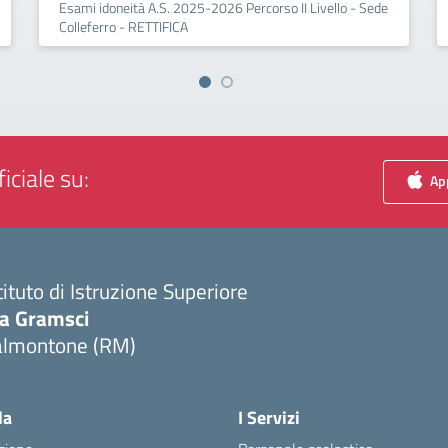
Esami idoneità A.S. 2025-2026 Percorso II Livello - Sede
Colleferro - RETTIFICA
iciale su:
App
tituto di Istruzione Superiore
ia Gramsci
almontone (RM)
Visita la pagina iniziale della scuola
la
I Servizi