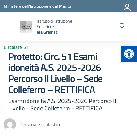
Vai ai contenuti
Vai al menu di navigazione
Vai al footer
Ministero dell'Istruzione e del Merito
Istituto di Istruzione
Superiore
Via Gramsci
Apr
Circolare 51
Protetto: Circ. 51 Esami
idoneità A.S. 2025-2026
Percorso II Livello – Sede
Colleferro – RETTIFICA
Esami idoneità A.S. 2025-2026 Percorso II
Livello - Sede Colleferro - RETTIFICA
Personale scolastico