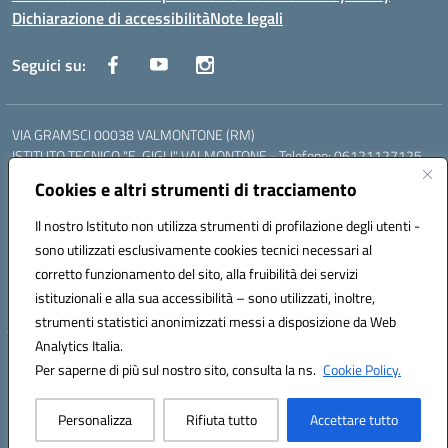
Dichiarazione di accessibilità
Note legali
Seguici su:
VIA GRAMSCI 00038 VALMONTONE (RM)
ISTITUTO TECNICO "E. GIGLI" VALMONTONE - Telefono: 06121127125
ISTITUTO PROFESSIONALE "P.P. DELFINO" COLLEFERRO - Telefono:
Cookies e altri strumenti di tracciamento
06121126825
LICEO DELLE SCIENZE UMANE "P.L. NERVI" SEGNI - Telefono:
Il nostro Istituto non utilizza strumenti di profilazione degli utenti -
06121126845
sono utilizzati esclusivamente cookies tecnici necessari al
Mail: RMIS099002@istruzione.it - PEC: RMIS099002@pec.istruzione.it
corretto funzionamento del sito, alla fruibilità dei servizi
Codice meccanografico: RMIS099002
istituzionali e alla sua accessibilità – sono utilizzati, inoltre,
Codice fiscale: 95036960581
strumenti statistici anonimizzati messi a disposizione da Web
Analytics Italia.
Hosting & Powered by 3D Solution S.r.l.
Per saperne di più sul nostro sito, consulta la ns.
Cookie Policy.
Concept & Design by Designers Italia
Personalizza
Rifiuta tutto
Accettare tutto