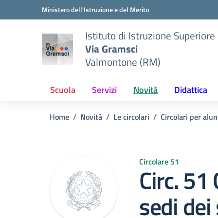
Vai ai contenuti
Vai al menu di navigazione
Vai al footer
Ministero dell'Istruzione e del Merito
Istituto di Istruzione Superiore
Via Gramsci
Valmontone (RM)
Scuola
Servizi
Novità
Didattica
Home
Novità
Le circolari
Circolari per alun
Circolare 51
Circ. 51
sedi dei 