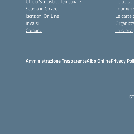
Ufficio Scolastico Territoriale
Le perso
Scuola in Chiaro
I numeri 
Iscrizioni On Line
Le carte 
Invalsi
Organizz
Comune
La storia
Amministrazione Trasparente
Albo Online
Privacy Pol
IS