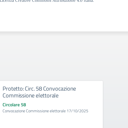
o Licenza Creative Commons Attribuzione 4.0 Italia.
Protetto: Circ. 58 Convocazione
Circ
Commissione elettorale
Elet
Circolare 58
Circo
Convocazione Commissione elettorale 17/10/2025
Convoc