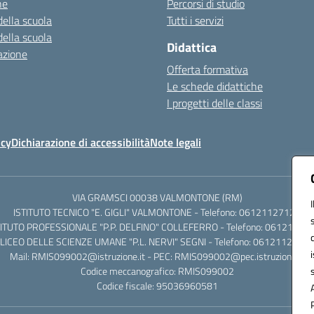
ne
Percorsi di studio
della scuola
Tutti i servizi
della scuola
Didattica
azione
Offerta formativa
Le schede didattiche
I progetti delle classi
icy
Dichiarazione di accessibilità
Note legali
VIA GRAMSCI 00038 VALMONTONE (RM)
ISTITUTO TECNICO "E. GIGLI" VALMONTONE - Telefono: 06121127125
TITUTO PROFESSIONALE "P.P. DELFINO" COLLEFERRO - Telefono: 06121126
LICEO DELLE SCIENZE UMANE "P.L. NERVI" SEGNI - Telefono: 0612112684
Mail: RMIS099002@istruzione.it - PEC: RMIS099002@pec.istruzione.it
Codice meccanografico: RMIS099002
Codice fiscale: 95036960581