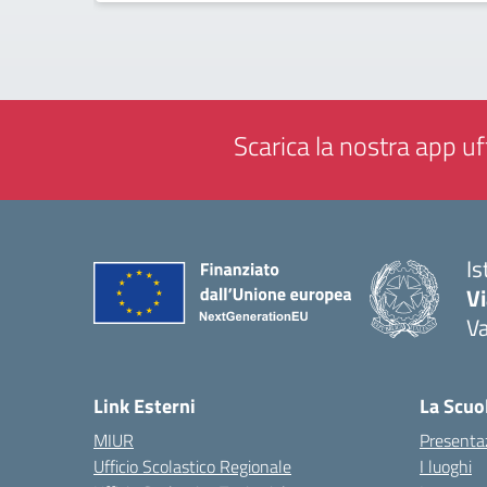
Scarica la nostra app uff
Is
V
V
— 
Link Esterni
La Scuo
MIUR
Presenta
Ufficio Scolastico Regionale
I luoghi