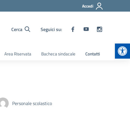
Accedi
Cerca
Seguici su:
Apr
Area Riservata
Bacheca sindacale
Contatti
Personale scolastico