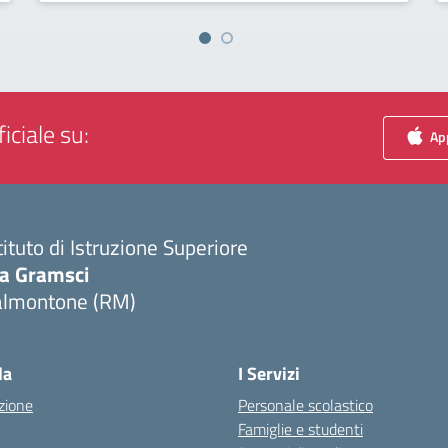
iciale su:
App
tituto di Istruzione Superiore
ia Gramsci
almontone (RM)
Visita la pagina iniziale della scuola
la
I Servizi
zione
Personale scolastico
Famiglie e studenti