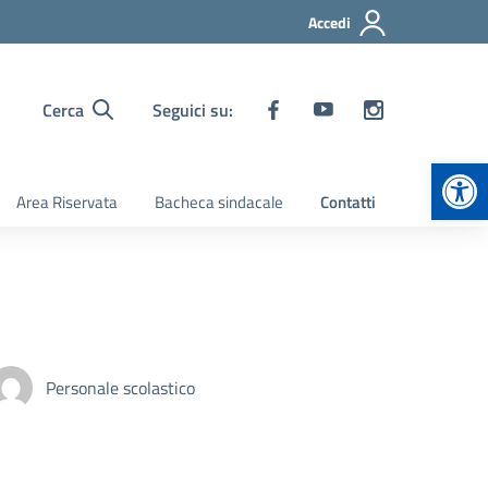
Accedi
Cerca
Seguici su:
Apr
Area Riservata
Bacheca sindacale
Contatti
Personale scolastico