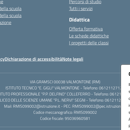
ne
Percorsi di studio
della scuola
Tutti i servizi
della scuola
Didattica
azione
Offerta formativa
Le schede didattiche
I progetti delle classi
icy
Dichiarazione di accessibilità
Note legali
VIA GRAMSCI 00038 VALMONTONE (RM)
ISTITUTO TECNICO "E. GIGLI" VALMONTONE - Telefono: 06121127125
TITUTO PROFESSIONALE "P.P. DELFINO" COLLEFERRO - Telefono: 06121126
LICEO DELLE SCIENZE UMANE "P.L. NERVI" SEGNI - Telefono: 0612112684
Mail: RMIS099002@istruzione.it - PEC: RMIS099002@pec.istruzione.it
Codice meccanografico: RMIS099002
Codice fiscale: 95036960581