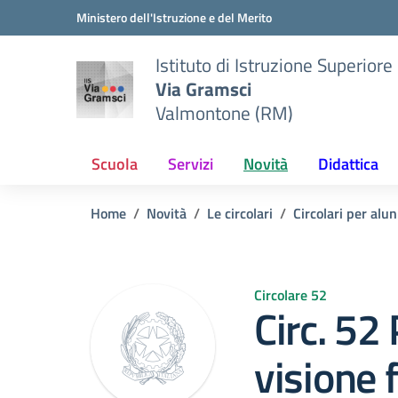
Vai ai contenuti
Vai al menu di navigazione
Vai al footer
Ministero dell'Istruzione e del Merito
Istituto di Istruzione Superiore
Via Gramsci
Valmontone (RM)
Scuola
Servizi
Novità
Didattica
Home
Novità
Le circolari
Circolari per alun
Circolare 52
Circ. 52
visione