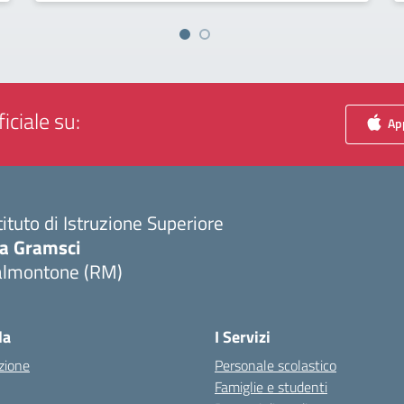
iciale su:
App
tituto di Istruzione Superiore
ia Gramsci
almontone (RM)
Visita la pagina iniziale della scuola
la
I Servizi
zione
Personale scolastico
Famiglie e studenti