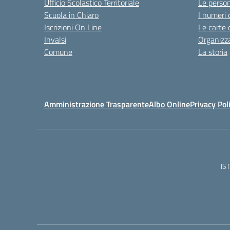
Ufficio Scolastico Territoriale
Le perso
Scuola in Chiaro
I numeri 
Iscrizioni On Line
Le carte 
Invalsi
Organizz
Comune
La storia
Amministrazione Trasparente
Albo Online
Privacy Pol
IS