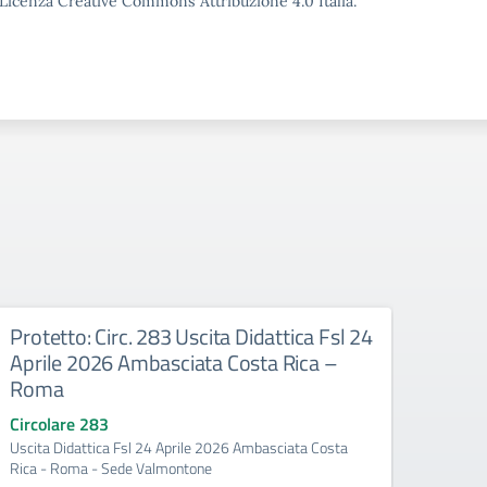
o Licenza Creative Commons Attribuzione 4.0 Italia.
Protetto: Circ. 283 Uscita Didattica Fsl 24
Prote
Aprile 2026 Ambasciata Costa Rica –
pres
Roma
Circo
Uscita 
Circolare 283
Liceo 
Uscita Didattica Fsl 24 Aprile 2026 Ambasciata Costa
Rica - Roma - Sede Valmontone