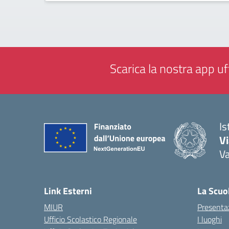
Scarica la nostra app uff
Is
V
V
— 
Link Esterni
La Scuo
MIUR
Presenta
Ufficio Scolastico Regionale
I luoghi