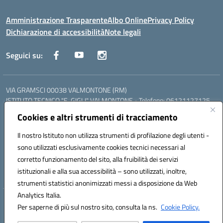
Amministrazione Trasparente
Albo Online
Privacy Policy
Dichiarazione di accessibilità
Note legali
Seguici su:
VIA GRAMSCI 00038 VALMONTONE (RM)
ISTITUTO TECNICO "E. GIGLI" VALMONTONE - Telefono: 06121127125
ISTITUTO PROFESSIONALE "P.P. DELFINO" COLLEFERRO - Telefono:
Cookies e altri strumenti di tracciamento
06121126825
LICEO DELLE SCIENZE UMANE "P.L. NERVI" SEGNI - Telefono:
Il nostro Istituto non utilizza strumenti di profilazione degli utenti -
06121126845
sono utilizzati esclusivamente cookies tecnici necessari al
Mail: RMIS099002@istruzione.it - PEC: RMIS099002@pec.istruzione.it
corretto funzionamento del sito, alla fruibilità dei servizi
Codice meccanografico: RMIS099002
istituzionali e alla sua accessibilità – sono utilizzati, inoltre,
Codice fiscale: 95036960581
strumenti statistici anonimizzati messi a disposizione da Web
Analytics Italia.
Hosting & Powered by 3D Solution S.r.l.
Per saperne di più sul nostro sito, consulta la ns.
Cookie Policy.
Concept & Design by Designers Italia