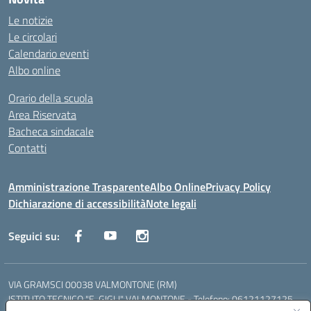
Le notizie
Le circolari
Calendario eventi
Albo online
Orario della scuola
Area Riservata
Bacheca sindacale
Contatti
Amministrazione Trasparente
Albo Online
Privacy Policy
Dichiarazione di accessibilità
Note legali
Seguici su:
VIA GRAMSCI 00038 VALMONTONE (RM)
ISTITUTO TECNICO "E. GIGLI" VALMONTONE - Telefono: 06121127125