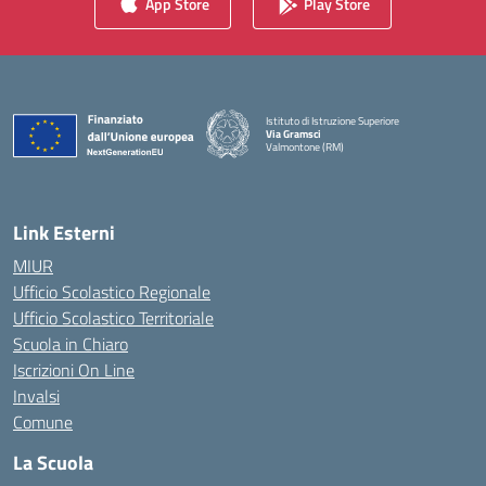
App Store
Play Store
Istituto di Istruzione Superiore
Via Gramsci
Valmontone (RM)
— Visita la pagina iniziale della scuola
Link Esterni
MIUR
Ufficio Scolastico Regionale
Ufficio Scolastico Territoriale
Scuola in Chiaro
Iscrizioni On Line
Invalsi
Comune
La Scuola