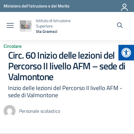
Vai ai contenuti
Vai al menu di navigazione
Vai al footer
Ministero dell'Istruzione e del Merito
Istituto di Istruzione
Superiore
Via Gramsci
Apr
Circolare
Circ. 60 Inizio delle lezioni del
Percorso II livello AFM – sede di
Valmontone
Inizio delle lezioni del Percorso II livello AFM -
sede di Valmontone
Personale scolastico