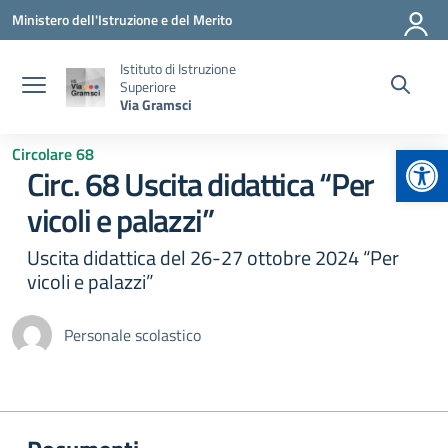
Vai ai contenuti
Vai al menu di navigazione
Vai al footer
Ministero dell'Istruzione e del Merito
Istituto di Istruzione
Superiore
Via Gramsci
Apr
Circolare 68
Circ. 68 Uscita didattica “Per
vicoli e palazzi”
Uscita didattica del 26-27 ottobre 2024 “Per
vicoli e palazzi”
Personale scolastico