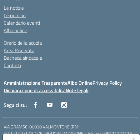
Le notizie
Le circolari
Calendario eventi
Albo online
Orario della scuola
Area Riservata
Bacheca sindacale
Contatti
Amministrazione Trasparente
Albo Online
Privacy Policy
Dichiarazione di accessibilità
Note legali
Seguici su:
VIA GRAMSCI 00038 VALMONTONE (RM)
ISTITUTO TECNICO "E. GIGLI" VALMONTONE - Telefono: 06121127125
ISTITUTO PROFESSIONALE "P.P. DELFINO" COLLEFERRO - Telefono: