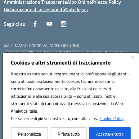
Amministrazione Trasparente
Albo Online
Privacy Policy
Dichiarazione di accessibilità
Note legali
Seguici su:
VIA GRAMSCI 00038 VALMONTONE (RM)
ISTITUTO TECNICO "E. GIGLI" VALMONTONE - Telefono: 06121127125
ISTITUTO PROFESSIONALE "P.P. DELFINO" COLLEFERRO - Telefono:
Cookies e altri strumenti di tracciamento
06121126825
LICEO DELLE SCIENZE UMANE "P.L. NERVI" SEGNI - Telefono:
Il nostro Istituto non utilizza strumenti di profilazione degli utenti -
06121126845
sono utilizzati esclusivamente cookies tecnici necessari al
Mail: RMIS099002@istruzione.it - PEC: RMIS099002@pec.istruzione.it
corretto funzionamento del sito, alla fruibilità dei servizi
Codice meccanografico: RMIS099002
istituzionali e alla sua accessibilità – sono utilizzati, inoltre,
Codice fiscale: 95036960581
strumenti statistici anonimizzati messi a disposizione da Web
Analytics Italia.
Hosting & Powered by 3D Solution S.r.l.
Per saperne di più sul nostro sito, consulta la ns.
Cookie Policy.
Concept & Design by Designers Italia
Personalizza
Rifiuta tutto
Accettare tutto