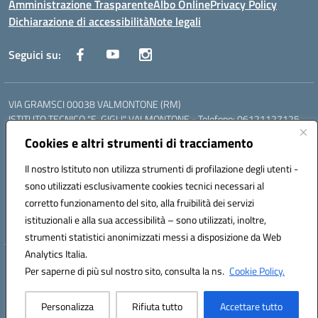
Amministrazione Trasparente
Albo Online
Privacy Policy
Dichiarazione di accessibilità
Note legali
Seguici su:
VIA GRAMSCI 00038 VALMONTONE (RM)
ISTITUTO TECNICO "E. GIGLI" VALMONTONE - Telefono: 06121127125
ISTITUTO PROFESSIONALE "P.P. DELFINO" COLLEFERRO - Telefono:
Cookies e altri strumenti di tracciamento
06121126825
LICEO DELLE SCIENZE UMANE "P.L. NERVI" SEGNI - Telefono:
Il nostro Istituto non utilizza strumenti di profilazione degli utenti -
06121126845
sono utilizzati esclusivamente cookies tecnici necessari al
Mail: RMIS099002@istruzione.it - PEC: RMIS099002@pec.istruzione.it
corretto funzionamento del sito, alla fruibilità dei servizi
Codice meccanografico: RMIS099002
istituzionali e alla sua accessibilità – sono utilizzati, inoltre,
Codice fiscale: 95036960581
strumenti statistici anonimizzati messi a disposizione da Web
Analytics Italia.
Hosting & Powered by 3D Solution S.r.l.
Per saperne di più sul nostro sito, consulta la ns.
Cookie Policy.
Concept & Design by Designers Italia
Personalizza
Rifiuta tutto
Accettare tutto