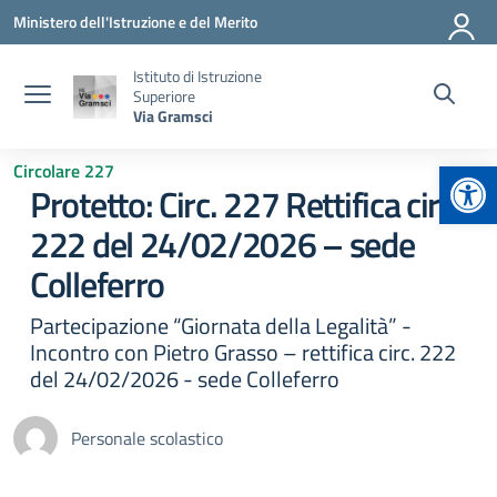
Vai ai contenuti
Vai al menu di navigazione
Vai al footer
Ministero dell'Istruzione e del Merito
Istituto di Istruzione
Superiore
Via Gramsci
Apr
Circolare 227
Protetto: Circ. 227 Rettifica circ.
222 del 24/02/2026 – sede
Colleferro
Partecipazione “Giornata della Legalità” -
Incontro con Pietro Grasso – rettifica circ. 222
del 24/02/2026 - sede Colleferro
Personale scolastico