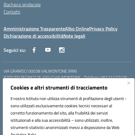
Bacheca sindacale
Contatti
Amministrazione Trasparente
Albo Online
Privacy Policy
Dichiarazione di accessibilità
Note legali
Seguici su:
VIA GRAMSCI 00038 VALMONTONE (RM)
ISTITUTO TECNICO "E. GIGLI" VALMONTONE - Telefono: 06121127125
ISTITUTO PROFESSIONALE "P.P. DELFINO" COLLEFERRO - Telefono:
Cookies e altri strumenti di tracciamento
06121126825
LICEO DELLE SCIENZE UMANE "P.L. NERVI" SEGNI - Telefono:
Il nostro Istituto non utilizza strumenti di profilazione degli utenti -
06121126845
sono utilizzati esclusivamente cookies tecnici necessari al
Mail: RMIS099002@istruzione.it - PEC: RMIS099002@pec.istruzione.it
corretto funzionamento del sito, alla fruibilità dei servizi
Codice meccanografico: RMIS099002
istituzionali e alla sua accessibilità – sono utilizzati, inoltre,
Codice fiscale: 95036960581
strumenti statistici anonimizzati messi a disposizione da Web
Analytics Italia.