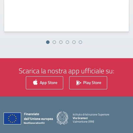
Scarica la nostra app ufficiale su:
App Store
Play Store
Istituto di Istruzione Superiore
Via Gramsci
Valmontone (RM)
— Visita la pagina iniziale della scuola