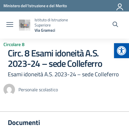
Vai ai contenuti
Vai al menu di navigazione
Vai al footer
Ministero dell'Istruzione e del Merito
Istituto di Istruzione
Superiore
Via Gramsci
Apr
Circolare 8
Circ. 8 Esami idoneità A.S.
2023-24 – sede Colleferro
Esami idoneità A.S. 2023-24 – sede Colleferro
Personale scolastico
Documenti