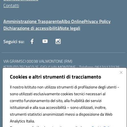
Contatti
Amministrazione Trasparente
Albo Online
Privacy Policy
Dichiarazione di accessibilità
Note legali
Seguici su:
VIA GRAMSCI 00038 VALMONTONE (RM)
ISTITUTO TECNICO "E. GIGLI" VALMONTONE - Telefono: 06121127125
ISTITUTO PROFESSIONALE "P.P. DELFINO" COLLEFERRO - Telefono:
Cookies e altri strumenti di tracciamento
06121126825
LICEO DELLE SCIENZE UMANE "P.L. NERVI" SEGNI - Telefono:
Il nostro Istituto non utilizza strumenti di profilazione degli utenti -
06121126845
sono utilizzati esclusivamente cookies tecnici necessari al
Mail: RMIS099002@istruzione.it - PEC: RMIS099002@pec.istruzione.it
corretto funzionamento del sito, alla fruibilità dei servizi
Codice meccanografico: RMIS099002
istituzionali e alla sua accessibilità – sono utilizzati, inoltre,
Codice fiscale: 95036960581
strumenti statistici anonimizzati messi a disposizione da Web
Analytics Italia.
Hosting & Powered by 3D Solution S.r.l.