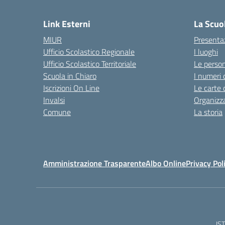
— 
Link Esterni
La Scuo
MIUR
Presenta
Ufficio Scolastico Regionale
I luoghi
Ufficio Scolastico Territoriale
Le perso
Scuola in Chiaro
I numeri 
Iscrizioni On Line
Le carte 
Invalsi
Organizz
Comune
La storia
Amministrazione Trasparente
Albo Online
Privacy Pol
IS