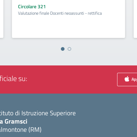
Circolare 321
Valutazione finale Docenti neoassunti - rettifica
iciale su:
App
tituto di Istruzione Superiore
ia Gramsci
almontone (RM)