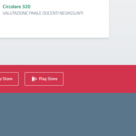
Circolare 320
Circo
VALUTAZIONE FINALE DOCENTI NEOASSUNTI
Period
per i d
2025/2
 Store
Play Store