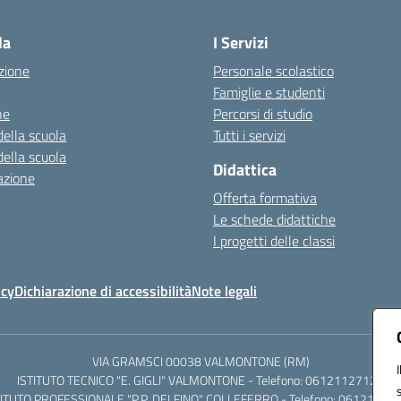
Visita la pagina iniziale della scuola
la
I Servizi
zione
Personale scolastico
Famiglie e studenti
ne
Percorsi di studio
della scuola
Tutti i servizi
della scuola
Didattica
azione
Offerta formativa
Le schede didattiche
I progetti delle classi
icy
Dichiarazione di accessibilità
Note legali
VIA GRAMSCI 00038 VALMONTONE (RM)
ISTITUTO TECNICO "E. GIGLI" VALMONTONE - Telefono: 06121127125
TITUTO PROFESSIONALE "P.P. DELFINO" COLLEFERRO - Telefono: 06121126