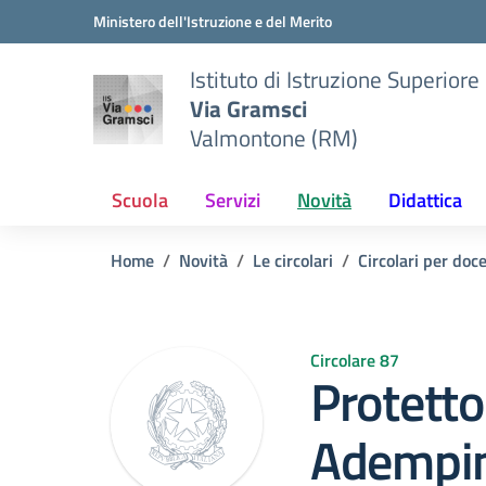
Vai ai contenuti
Vai al menu di navigazione
Vai al footer
Ministero dell'Istruzione e del Merito
Istituto di Istruzione Superiore
Via Gramsci
Valmontone (RM)
Scuola
Servizi
Novità
Didattica
Home
Novità
Le circolari
Circolari per doc
Circolare 87
Protetto:
Adempim