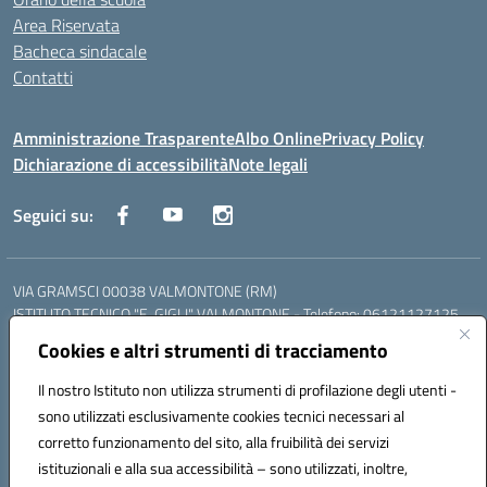
Area Riservata
Bacheca sindacale
Contatti
Amministrazione Trasparente
Albo Online
Privacy Policy
Dichiarazione di accessibilità
Note legali
Seguici su:
VIA GRAMSCI 00038 VALMONTONE (RM)
ISTITUTO TECNICO "E. GIGLI" VALMONTONE - Telefono: 06121127125
ISTITUTO PROFESSIONALE "P.P. DELFINO" COLLEFERRO - Telefono:
Cookies e altri strumenti di tracciamento
06121126825
LICEO DELLE SCIENZE UMANE "P.L. NERVI" SEGNI - Telefono:
Il nostro Istituto non utilizza strumenti di profilazione degli utenti -
06121126845
sono utilizzati esclusivamente cookies tecnici necessari al
Mail: RMIS099002@istruzione.it - PEC: RMIS099002@pec.istruzione.it
corretto funzionamento del sito, alla fruibilità dei servizi
Codice meccanografico: RMIS099002
istituzionali e alla sua accessibilità – sono utilizzati, inoltre,
Codice fiscale: 95036960581