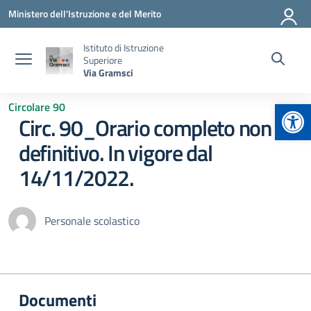
Vai ai contenuti
Vai al menu di navigazione
Vai al footer
Ministero dell'Istruzione e del Merito
Istituto di Istruzione
Superiore
Via Gramsci
Apr
Circolare 90
Circ. 90_Orario completo non
definitivo. In vigore dal
14/11/2022.
Personale scolastico
Documenti