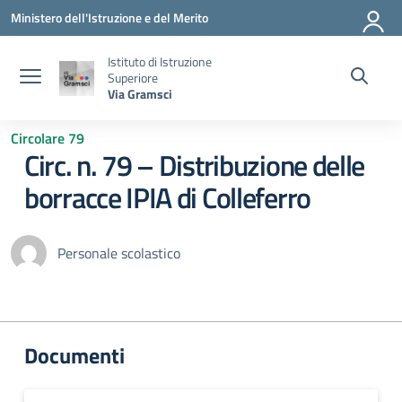
Vai ai contenuti
Vai al menu di navigazione
Vai al footer
Ministero dell'Istruzione e del Merito
Istituto di Istruzione
Superiore
Via Gramsci
Circolare 79
Circ. n. 79 – Distribuzione delle
borracce IPIA di Colleferro
Personale scolastico
Documenti