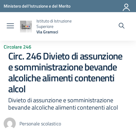
Vai ai contenuti
Vai al menu di navigazione
Vai al footer
Ministero dell'Istruzione e del Merito
Istituto di Istruzione
Superiore
Via Gramsci
Circolare 246
Circ. 246 Divieto di assunzione
e somministrazione bevande
alcoliche alimenti contenenti
alcol
Divieto di assunzione e somministrazione
bevande alcoliche alimenti contenenti alcol
Personale scolastico