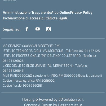
Amministrazione Trasparente
Albo Online
Privacy Policy
Dichiarazione di accessibilità
Note legali
Seguici su:
VIA GRAMSCI 00038 VALMONTONE (RM)
ISTITUTO TECNICO "E. GIGLI" VALMONTONE - Telefono: 06121127125
ISTITUTO PROFESSIONALE "P.P. DELFINO" COLLEFERRO - Telefono:
06121126825
LICEO DELLE SCIENZE UMANE "P.L. NERVI" SEGNI - Telefono:
06121126845
Mail: RMIS099002@istruzione.it - PEC: RMIS099002@pec.istruzione.it
Codice meccanografico: RMIS099002
Codice fiscale: 95036960581
Hosting & Powered by 3D Solution S.r.l.
Concept & Design by Designers Italia