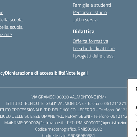
Famiglie e studenti
ne
Percorsi di studio
della scuola
Tutti i servizi
della scuola
Didattica
azione
Offerta formativa
Le schede didattiche
I progetti delle classi
icy
Dichiarazione di accessibilità
Note legali
VIA GRAMSCI 00038 VALMONTONE (RM)
ISTITUTO TECNICO "E. GIGLI" VALMONTONE - Telefono: 06121127125
TITUTO PROFESSIONALE "P.P. DELFINO" COLLEFERRO - Telefono: 06121126
LICEO DELLE SCIENZE UMANE "P.L. NERVI" SEGNI - Telefono: 0612112684
Mail: RMIS099002@istruzione.it - PEC: RMIS099002@pec.istruzione.it
Codice meccanografico: RMIS099002
Codice fiscale: 95036960581