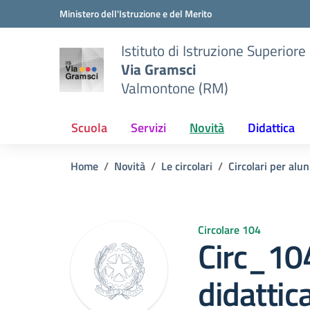
Vai ai contenuti
Vai al menu di navigazione
Vai al footer
Ministero dell'Istruzione e del Merito
Istituto di Istruzione Superiore
Via Gramsci
Valmontone (RM)
Scuola
Servizi
Novità
Didattica
Home
Novità
Le circolari
Circolari per alun
Circolare 104
Circ_10
didattic