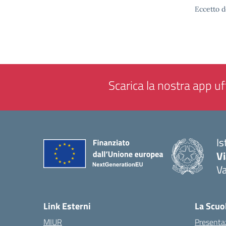
Eccetto d
Scarica la nostra app uff
Is
V
V
— 
Link Esterni
La Scuo
MIUR
Presenta