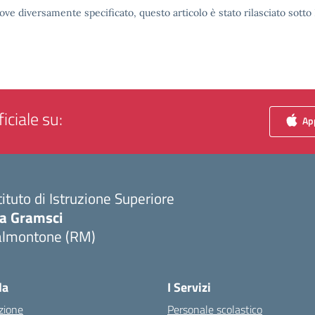
ove diversamente specificato, questo articolo è stato rilasciato sott
iciale su:
App
tituto di Istruzione Superiore
ia Gramsci
almontone (RM)
Visita la pagina iniziale della scuola
la
I Servizi
zione
Personale scolastico