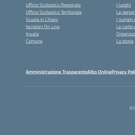
Ufficio Scolastico Regionale
I luoghi
Ufficio Scolastico Territoriale
Le perso
Scuola in Chiaro
I numeri 
Iscrizioni On Line
Le carte 
Invalsi
Organizz
Comune
La storia
Amministrazione Trasparente
Albo Online
Privacy Pol
IS