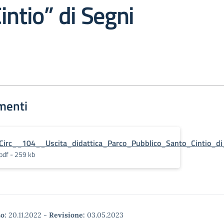
intio” di Segni
menti
Circ__104__Uscita_didattica_Parco_Pubblico_Santo_Cintio_di
pdf - 259 kb
o:
20.11.2022
-
Revisione:
03.05.2023