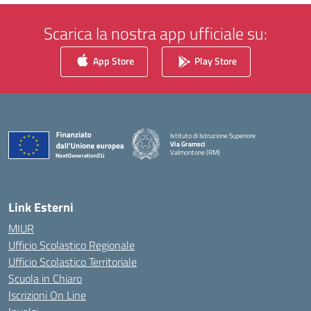
Scarica la nostra app ufficiale su:
App Store
Play Store
Istituto di Istruzione Superiore
Via Gramsci
Valmontone (RM)
— Visita la pagina iniziale della scuola
Link Esterni
MIUR
Ufficio Scolastico Regionale
Ufficio Scolastico Territoriale
Scuola in Chiaro
Iscrizioni On Line