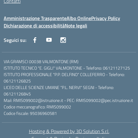
Contatti
Amministrazione Trasparente
Albo Online
Privacy Policy
Dichiarazione di accessibilità
Note legali
Seguici su:
VIA GRAMSCI 00038 VALMONTONE (RM)
ISTITUTO TECNICO "E. GIGLI" VALMONTONE - Telefono: 06121127125
ISTITUTO PROFESSIONALE "P.P. DELFINO" COLLEFERRO - Telefono:
06121126825
LICEO DELLE SCIENZE UMANE "P.L. NERVI" SEGNI - Telefono:
06121126845
Mail: RMIS099002@istruzione.it - PEC: RMIS099002@pec.istruzione.it
Codice meccanografico: RMIS099002
Codice fiscale: 95036960581
Hosting & Powered by 3D Solution S.r.l.