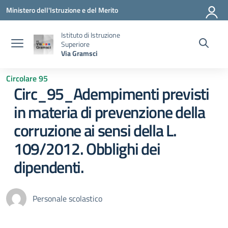
Vai ai contenuti
Vai al menu di navigazione
Vai al footer
Ministero dell'Istruzione e del Merito
Istituto di Istruzione
Superiore
Via Gramsci
Circolare 95
Circ_95_Adempimenti previsti
in materia di prevenzione della
corruzione ai sensi della L.
109/2012. Obblighi dei
dipendenti.
Personale scolastico