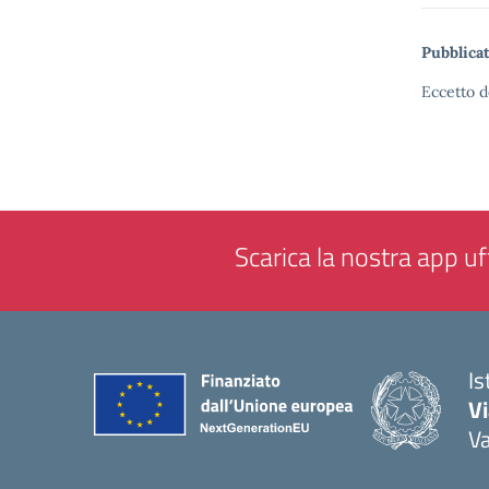
Pubblicat
Eccetto d
Scarica la nostra app uff
Is
V
V
— 