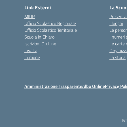
Link Esterni
La Scuo
MIUR
Presenta
Ufficio Scolastico Regionale
I luoghi
Ufficio Scolastico Territoriale
Le perso
Scuola in Chiaro
I numeri 
Iscrizioni On Line
Le carte 
Invalsi
Organizz
Comune
La storia
Amministrazione Trasparente
Albo Online
Privacy Pol
IS