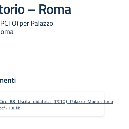
torio – Roma
 (PCTO) per Palazzo
 Roma
menti
Circ_88_Uscita_didattica_(PCTO)_Palazzo_Montecitorio
pdf - 188 kb