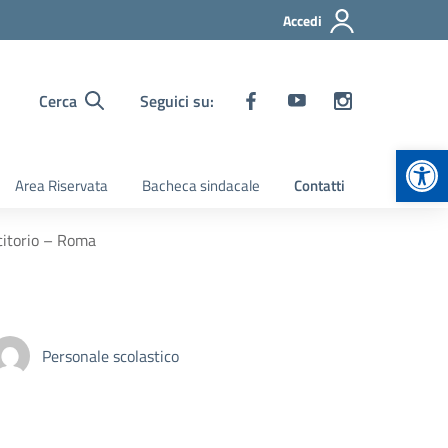
Accedi
Cerca
Seguici su:
Apr
Area Riservata
Bacheca sindacale
Contatti
ecitorio – Roma
Personale scolastico