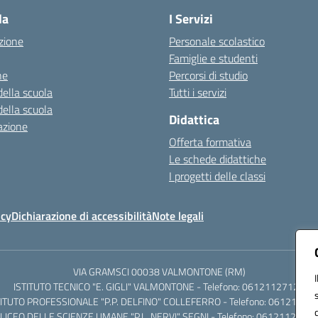
la
I Servizi
zione
Personale scolastico
Famiglie e studenti
ne
Percorsi di studio
della scuola
Tutti i servizi
della scuola
Didattica
azione
Offerta formativa
Le schede didattiche
I progetti delle classi
icy
Dichiarazione di accessibilità
Note legali
VIA GRAMSCI 00038 VALMONTONE (RM)
ISTITUTO TECNICO "E. GIGLI" VALMONTONE - Telefono: 06121127125
TITUTO PROFESSIONALE "P.P. DELFINO" COLLEFERRO - Telefono: 06121126
LICEO DELLE SCIENZE UMANE "P.L. NERVI" SEGNI - Telefono: 0612112684