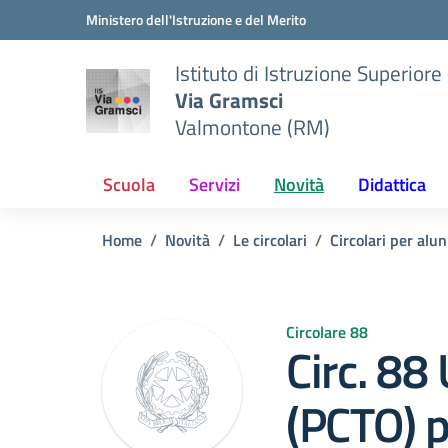
Vai ai contenuti
Vai al menu di navigazione
Vai al footer
Ministero dell'Istruzione e del Merito
Istituto di Istruzione Superiore
Via Gramsci
Valmontone (RM)
Scuola
Servizi
Novità
Didattica
Home
Novità
Le circolari
Circolari per alun
Circolare 88
Circ. 88 
(PCTO) p