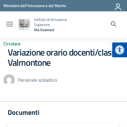
Vai ai contenuti
Vai al menu di navigazione
Vai al footer
Ministero dell'Istruzione e del Merito
Istituto di Istruzione
Superiore
Via Gramsci
Apr
Circolare
Variazione orario docenti/classi
Valmontone
Personale scolastico
Documenti