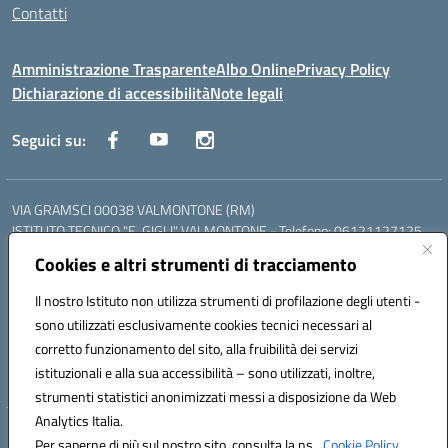
Contatti
Amministrazione Trasparente
Albo Online
Privacy Policy
Dichiarazione di accessibilità
Note legali
Seguici su:
VIA GRAMSCI 00038 VALMONTONE (RM)
ISTITUTO TECNICO "E. GIGLI" VALMONTONE - Telefono: 06121127125
ISTITUTO PROFESSIONALE "P.P. DELFINO" COLLEFERRO - Telefono:
Cookies e altri strumenti di tracciamento
06121126825
LICEO DELLE SCIENZE UMANE "P.L. NERVI" SEGNI - Telefono:
Il nostro Istituto non utilizza strumenti di profilazione degli utenti -
06121126845
sono utilizzati esclusivamente cookies tecnici necessari al
Mail: RMIS099002@istruzione.it - PEC: RMIS099002@pec.istruzione.it
corretto funzionamento del sito, alla fruibilità dei servizi
Codice meccanografico: RMIS099002
istituzionali e alla sua accessibilità – sono utilizzati, inoltre,
Codice fiscale: 95036960581
strumenti statistici anonimizzati messi a disposizione da Web
Analytics Italia.
Hosting & Powered by 3D Solution S.r.l.
Per saperne di più sul nostro sito, consulta la ns.
Cookie Policy.