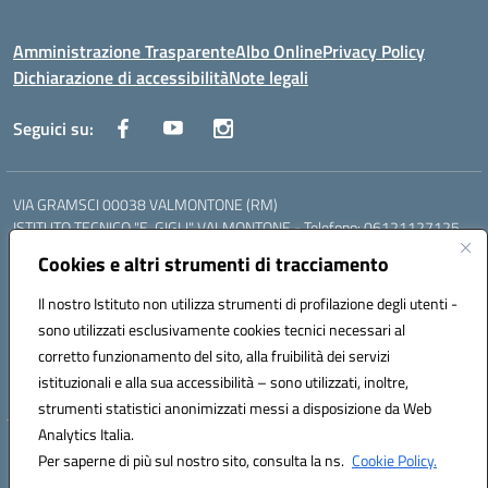
Amministrazione Trasparente
Albo Online
Privacy Policy
Dichiarazione di accessibilità
Note legali
Seguici su:
VIA GRAMSCI 00038 VALMONTONE (RM)
ISTITUTO TECNICO "E. GIGLI" VALMONTONE - Telefono: 06121127125
ISTITUTO PROFESSIONALE "P.P. DELFINO" COLLEFERRO - Telefono:
Cookies e altri strumenti di tracciamento
06121126825
LICEO DELLE SCIENZE UMANE "P.L. NERVI" SEGNI - Telefono:
Il nostro Istituto non utilizza strumenti di profilazione degli utenti -
06121126845
sono utilizzati esclusivamente cookies tecnici necessari al
Mail: RMIS099002@istruzione.it - PEC: RMIS099002@pec.istruzione.it
corretto funzionamento del sito, alla fruibilità dei servizi
Codice meccanografico: RMIS099002
istituzionali e alla sua accessibilità – sono utilizzati, inoltre,
Codice fiscale: 95036960581
strumenti statistici anonimizzati messi a disposizione da Web
Analytics Italia.
Hosting & Powered by 3D Solution S.r.l.
Per saperne di più sul nostro sito, consulta la ns.
Cookie Policy.
Concept & Design by Designers Italia